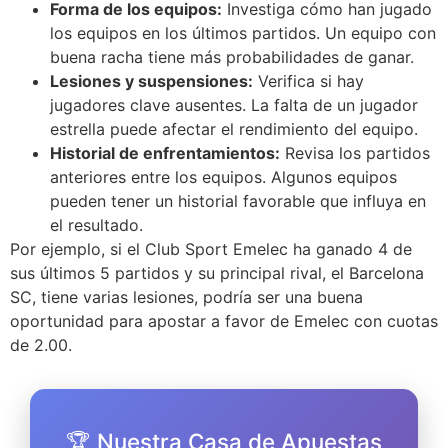
Forma de los equipos:
Investiga cómo han jugado
los equipos en los últimos partidos. Un equipo con
buena racha tiene más probabilidades de ganar.
Lesiones y suspensiones:
Verifica si hay
jugadores clave ausentes. La falta de un jugador
estrella puede afectar el rendimiento del equipo.
Historial de enfrentamientos:
Revisa los partidos
anteriores entre los equipos. Algunos equipos
pueden tener un historial favorable que influya en
el resultado.
Por ejemplo, si el Club Sport Emelec ha ganado 4 de
sus últimos 5 partidos y su principal rival, el Barcelona
SC, tiene varias lesiones, podría ser una buena
oportunidad para apostar a favor de Emelec con cuotas
de 2.00.
🏆 Nuestra Casa de Apuestas