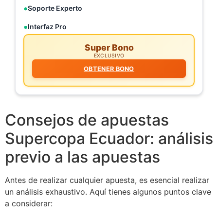
Soporte Experto
Interfaz Pro
Super Bono
EXCLUSIVO
OBTENER BONO
Consejos de apuestas
Supercopa Ecuador: análisis
previo a las apuestas
Antes de realizar cualquier apuesta, es esencial realizar
un análisis exhaustivo. Aquí tienes algunos puntos clave
a considerar: