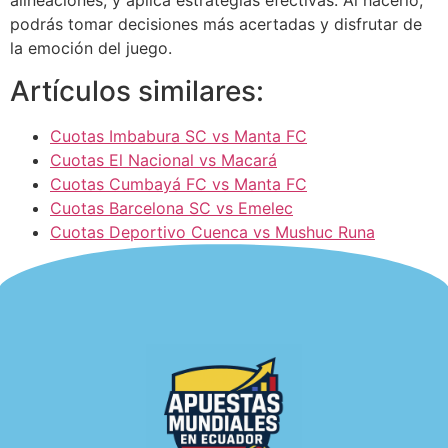
alineaciones, y aplica estrategias efectivas. Al hacerlo,
podrás tomar decisiones más acertadas y disfrutar de
la emoción del juego.
Artículos similares:
Cuotas Imbabura SC vs Manta FC
Cuotas El Nacional vs Macará
Cuotas Cumbayá FC vs Manta FC
Cuotas Barcelona SC vs Emelec
Cuotas Deportivo Cuenca vs Mushuc Runa