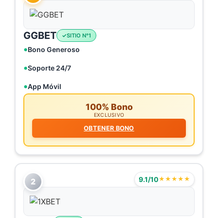
GGBET
SITIO N°1
Bono Generoso
Soporte 24/7
App Móvil
100% Bono
EXCLUSIVO
OBTENER BONO
9.1/10
★★★★★
2