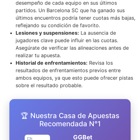
desempeño de cada equipo en sus últimos
partidos. Un Barcelona SC que ha ganado sus
últimos encuentros podría tener cuotas más bajas,
reflejando su condición de favorito.
Lesiones y suspensiones:
La ausencia de
jugadores clave puede influir en las cuotas.
Asegúrate de verificar las alineaciones antes de
realizar tu apuesta.
Historial de enfrentamientos:
Revisa los
resultados de enfrentamientos previos entre
ambos equipos, ya que esto puede ofrecer pistas
sobre el resultado probable.
🏆 Nuestra Casa de Apuestas
Recomendada N°1
GGBet