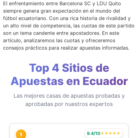
El enfrentamiento entre Barcelona SC y LDU Quito
siempre genera gran expectación en el mundo del
fútbol ecuatoriano. Con una rica historia de rivalidad y
un alto nivel de competencia, las cuotas de este partido
son un tema candente entre apostadores. En este
artículo, analizaremos las cuotas y ofreceremos
consejos prácticos para realizar apuestas informadas.
Top 4 Sitios de
Apuestas en Ecuador
Las mejores casas de apuestas probadas y
aprobadas por nuestros expertos
9.4/10
★★★★★
1