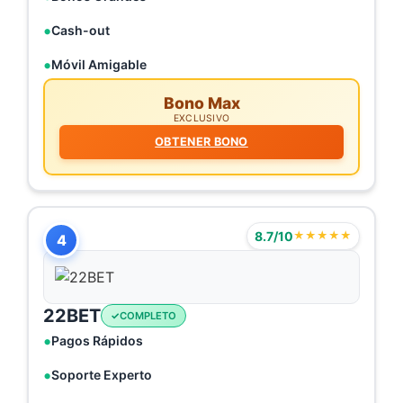
Cash-out
Móvil Amigable
Bono Max
EXCLUSIVO
OBTENER BONO
8.7/10
★★★★★
4
22BET
COMPLETO
Pagos Rápidos
Soporte Experto