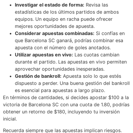
Investigar el estado de forma:
Revisa las
estadísticas de los últimos partidos de ambos
equipos. Un equipo en racha puede ofrecer
mejores oportunidades de apuesta.
Considerar apuestas combinadas:
Si confías en
que Barcelona SC ganará, podrías combinar esa
apuesta con el número de goles anotados.
Utilizar apuestas en vivo:
Las cuotas cambian
durante el partido. Las apuestas en vivo permiten
aprovechar oportunidades inesperadas.
Gestión de bankroll:
Apuesta solo lo que estés
dispuesto a perder. Una buena gestión del bankroll
es esencial para apuestas a largo plazo.
En términos de cantidades, si decides apostar $100 a la
victoria de Barcelona SC con una cuota de 1.80, podrías
obtener un retorno de $180, incluyendo tu inversión
inicial.
Recuerda siempre que las apuestas implican riesgos.