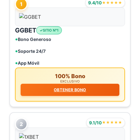
9.4/10
★★★★★
1
GGBET
SITIO N°1
Bono Generoso
Soporte 24/7
App Móvil
100% Bono
EXCLUSIVO
OBTENER BONO
9.1/10
★★★★★
2