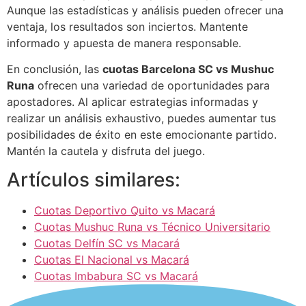
Aunque las estadísticas y análisis pueden ofrecer una
ventaja, los resultados son inciertos. Mantente
informado y apuesta de manera responsable.
En conclusión, las
cuotas Barcelona SC vs Mushuc
Runa
ofrecen una variedad de oportunidades para
apostadores. Al aplicar estrategias informadas y
realizar un análisis exhaustivo, puedes aumentar tus
posibilidades de éxito en este emocionante partido.
Mantén la cautela y disfruta del juego.
Artículos similares:
Cuotas Deportivo Quito vs Macará
Cuotas Mushuc Runa vs Técnico Universitario
Cuotas Delfín SC vs Macará
Cuotas El Nacional vs Macará
Cuotas Imbabura SC vs Macará