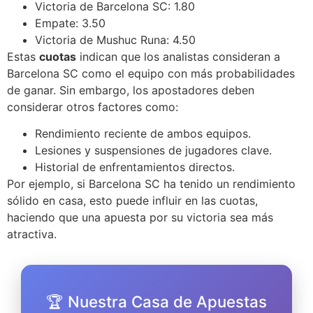
Victoria de Barcelona SC: 1.80
Empate: 3.50
Victoria de Mushuc Runa: 4.50
Estas
cuotas
indican que los analistas consideran a
Barcelona SC como el equipo con más probabilidades
de ganar. Sin embargo, los apostadores deben
considerar otros factores como:
Rendimiento reciente de ambos equipos.
Lesiones y suspensiones de jugadores clave.
Historial de enfrentamientos directos.
Por ejemplo, si Barcelona SC ha tenido un rendimiento
sólido en casa, esto puede influir en las cuotas,
haciendo que una apuesta por su victoria sea más
atractiva.
🏆 Nuestra Casa de Apuestas