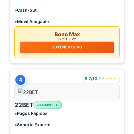
Cash-out
Móvil Amigable
Bono Max
EXCLUSIVO
OBTENER BONO
8.7/10
★★★★★
4
22BET
COMPLETO
Pagos Rápidos
Soporte Experto