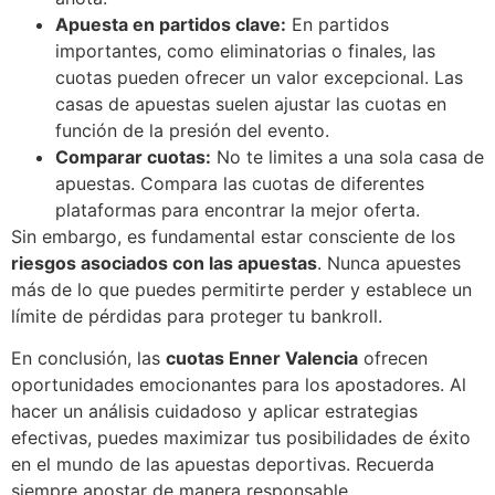
Apuesta en partidos clave:
En partidos
importantes, como eliminatorias o finales, las
cuotas pueden ofrecer un valor excepcional. Las
casas de apuestas suelen ajustar las cuotas en
función de la presión del evento.
Comparar cuotas:
No te limites a una sola casa de
apuestas. Compara las cuotas de diferentes
plataformas para encontrar la mejor oferta.
Sin embargo, es fundamental estar consciente de los
riesgos asociados con las apuestas
. Nunca apuestes
más de lo que puedes permitirte perder y establece un
límite de pérdidas para proteger tu bankroll.
En conclusión, las
cuotas Enner Valencia
ofrecen
oportunidades emocionantes para los apostadores. Al
hacer un análisis cuidadoso y aplicar estrategias
efectivas, puedes maximizar tus posibilidades de éxito
en el mundo de las apuestas deportivas. Recuerda
siempre apostar de manera responsable.