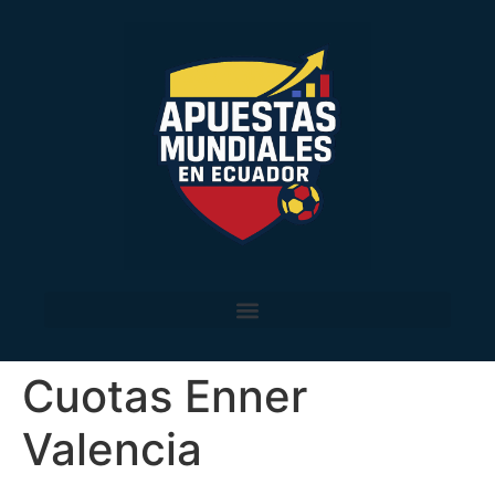
Cuotas Enner
Valencia