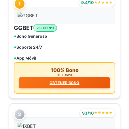
9.4/10
★★★★★
1
GGBET
SITIO N°1
Bono Generoso
Soporte 24/7
App Móvil
100% Bono
EXCLUSIVO
OBTENER BONO
9.1/10
★★★★★
2