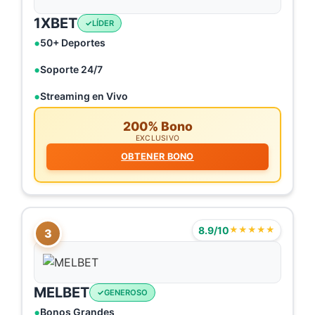
1XBET
LÍDER
50+ Deportes
Soporte 24/7
Streaming en Vivo
200% Bono
EXCLUSIVO
OBTENER BONO
8.9/10
★★★★★
3
MELBET
GENEROSO
Bonos Grandes