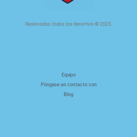
Reservados todos los derechos
©
2025.
acerca de nosotros
Equipo
Póngase en contacto con
Blog
Legal