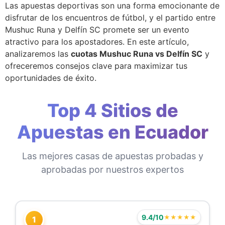
Las apuestas deportivas son una forma emocionante de
disfrutar de los encuentros de fútbol, y el partido entre
Mushuc Runa y Delfín SC promete ser un evento
atractivo para los apostadores. En este artículo,
analizaremos las
cuotas Mushuc Runa vs Delfín SC
y
ofreceremos consejos clave para maximizar tus
oportunidades de éxito.
Top 4 Sitios de
Apuestas en Ecuador
Las mejores casas de apuestas probadas y
aprobadas por nuestros expertos
9.4/10
★★★★★
1