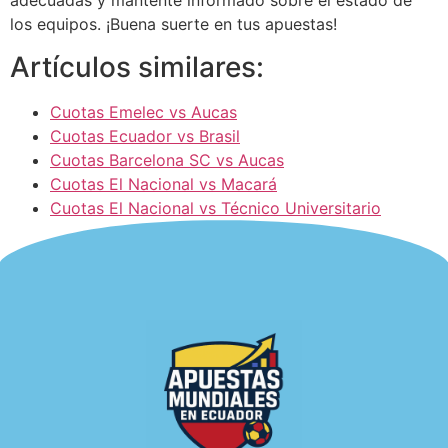
adecuadas y mantente informado sobre el estado de
los equipos. ¡Buena suerte en tus apuestas!
Artículos similares:
Cuotas Emelec vs Aucas
Cuotas Ecuador vs Brasil
Cuotas Barcelona SC vs Aucas
Cuotas El Nacional vs Macará
Cuotas El Nacional vs Técnico Universitario