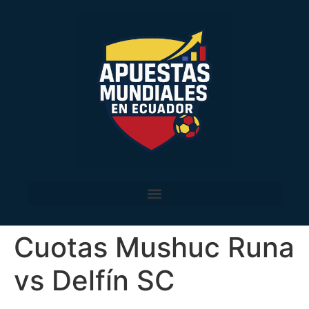
Cuotas Mushuc Runa
vs Delfín SC