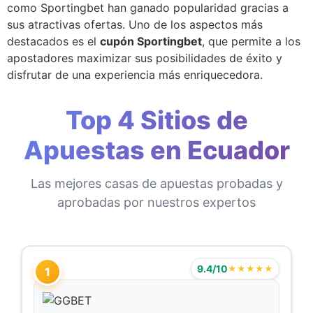
como Sportingbet han ganado popularidad gracias a
sus atractivas ofertas. Uno de los aspectos más
destacados es el
cupón Sportingbet
, que permite a los
apostadores maximizar sus posibilidades de éxito y
disfrutar de una experiencia más enriquecedora.
Top 4 Sitios de
Apuestas en Ecuador
Las mejores casas de apuestas probadas y
aprobadas por nuestros expertos
9.4/10
★★★★★
1