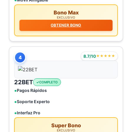
Bono Max
EXCLUSIVO
OBTENER BONO
8.7/10
★★★★★
4
22BET
COMPLETO
Pagos Rápidos
Soporte Experto
Interfaz Pro
Super Bono
EXCLUSIVO