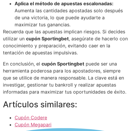
Aplica el método de apuestas escalonadas:
Aumenta las cantidades apostadas solo después
de una victoria, lo que puede ayudarte a
maximizar tus ganancias.
Recuerda que las apuestas implican riesgos. Si decides
utilizar un
cupón Sportingbet
, asegúrate de hacerlo con
conocimiento y preparación, evitando caer en la
tentación de apuestas impulsivas.
En conclusión, el
cupón Sportingbet
puede ser una
herramienta poderosa para los apostadores, siempre
que se utilice de manera responsable. La clave está en
investigar, gestionar tu bankroll y realizar apuestas
informadas para maximizar tus oportunidades de éxito.
Artículos similares:
Cupón Codere
Cupón Megapari