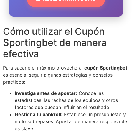
Cómo utilizar el Cupón
Sportingbet de manera
efectiva
Para sacarle el máximo provecho al
cupón Sportingbet
,
es esencial seguir algunas estrategias y consejos
prácticos:
Investiga antes de apostar:
Conoce las
estadísticas, las rachas de los equipos y otros
factores que puedan influir en el resultado.
Gestiona tu bankroll:
Establece un presupuesto y
no lo sobrepases. Apostar de manera responsable
es clave.