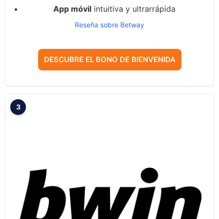
App móvil
intuitiva y ultrarrápida
Reseña sobre Betway
DESCUBRE EL BONO DE BIENVENIDA
3