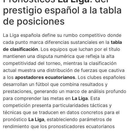
prestigio español a la tabla
de posiciones
La Liga española define su rumbo competitivo donde
cada punto marca diferencias sustanciales en la
tabla
de clasificación
. Los equipos que luchan por el título
mantienen una disputa numérica que refleja la alta
competitividad del torneo, mientras la clasificación
actual muestra una distribución de fuerzas que cautiva
a los
apostadores ecuatorianos
. Los clubes españoles
desarrollan un fútbol que combina resultados y
prestaciones, generando un marco de análisis profundo
para comprender las metas en
La Liga
. Esta
competición presenta particularidades tácticas y
técnicas que se traducen en datos concretos para el
pronóstico
La Liga
, estableciendo parámetros de
rendimiento que los pronosticadores ecuatorianos