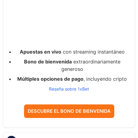
Apuestas en vivo
con streaming instantáneo
Bono de bienvenida
extraordinariamente
generoso
Múltiples opciones de pago
, incluyendo cripto
Reseña sobre 1xBet
DESCUBRE EL BONO DE BIENVENIDA