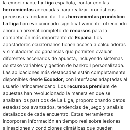
la emocionante
La Liga
española, contar con las
herramientas
adecuadas para realizar pronósticos
precisos es fundamental. Las
herramientas pronóstico
La Liga
han evolucionado significativamente, ofreciendo
ahora un arsenal completo de
recursos
para la
competición más importante de
España
. Los
apostadores ecuatorianos tienen acceso a calculadoras
y simuladores de ganancias que permiten evaluar
diferentes escenarios de apuesta, incluyendo sistemas
de stake variables y gestión de bankroll personalizada.
Las aplicaciones más destacadas están completamente
disponibles desde
Ecuador
, con interfaces adaptadas al
usuario latinoamericano. Los
recursos premium
de
apuestas han revolucionado la manera en que se
analizan los partidos de La Liga, proporcionando datos
estadísticos avanzados, tendencias de juego y análisis
detallados de cada encuentro. Estas herramientas
incorporan información en tiempo real sobre lesiones,
alineaciones y condiciones climáticas que pueden