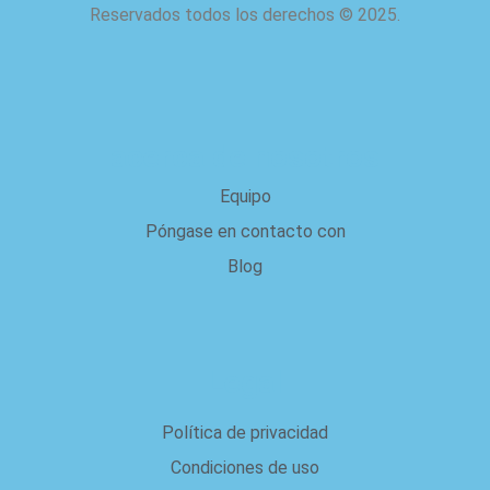
Reservados todos los derechos
©
2025.
acerca de nosotros
Equipo
Póngase en contacto con
Blog
Legal
Política de privacidad
Condiciones de uso