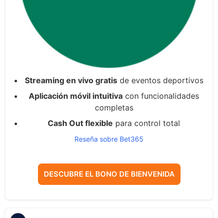
Streaming en vivo gratis
de eventos deportivos
Aplicación móvil intuitiva
con funcionalidades
completas
Cash Out flexible
para control total
Reseña sobre Bet365
DESCUBRE EL BONO DE BIENVENIDA