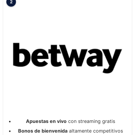
2
Apuestas en vivo
con streaming gratis
Bonos de bienvenida
altamente competitivos