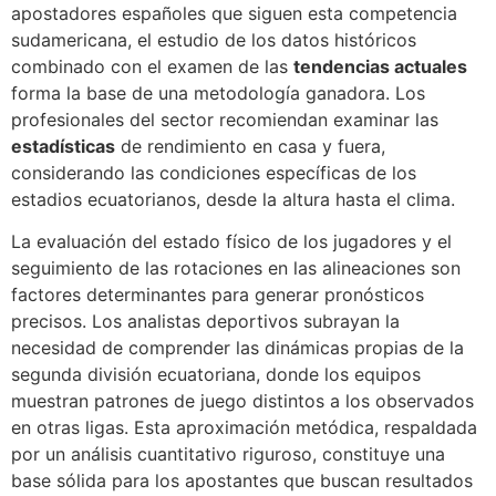
apostadores españoles que siguen esta competencia
sudamericana, el estudio de los datos históricos
combinado con el examen de las
tendencias actuales
forma la base de una metodología ganadora. Los
profesionales del sector recomiendan examinar las
estadísticas
de rendimiento en casa y fuera,
considerando las condiciones específicas de los
estadios ecuatorianos, desde la altura hasta el clima.
La evaluación del estado físico de los jugadores y el
seguimiento de las rotaciones en las alineaciones son
factores determinantes para generar pronósticos
precisos. Los analistas deportivos subrayan la
necesidad de comprender las dinámicas propias de la
segunda división ecuatoriana, donde los equipos
muestran patrones de juego distintos a los observados
en otras ligas. Esta aproximación metódica, respaldada
por un análisis cuantitativo riguroso, constituye una
base sólida para los apostantes que buscan resultados