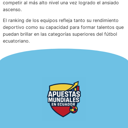
competir al más alto nivel una vez logrado el ansiado
ascenso.
El ranking de los equipos refleja tanto su rendimiento
deportivo como su capacidad para formar talentos que
puedan brillar en las categorías superiores del fútbol
ecuatoriano.