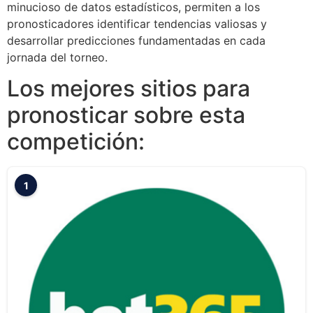
minucioso de datos estadísticos, permiten a los
pronosticadores identificar tendencias valiosas y
desarrollar predicciones fundamentadas en cada
jornada del torneo.
Los mejores sitios para
pronosticar sobre esta
competición:
1