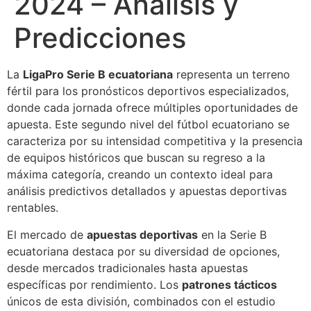
2024 – Análisis y
Predicciones
La
LigaPro Serie B ecuatoriana
representa un terreno
fértil para los pronósticos deportivos especializados,
donde cada jornada ofrece múltiples oportunidades de
apuesta. Este segundo nivel del fútbol ecuatoriano se
caracteriza por su intensidad competitiva y la presencia
de equipos históricos que buscan su regreso a la
máxima categoría, creando un contexto ideal para
análisis predictivos detallados y apuestas deportivas
rentables.
El mercado de
apuestas deportivas
en la Serie B
ecuatoriana destaca por su diversidad de opciones,
desde mercados tradicionales hasta apuestas
específicas por rendimiento. Los
patrones tácticos
únicos de esta división, combinados con el estudio