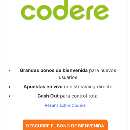
Grandes bonos de bienvenida
para nuevos
usuarios
Apuestas en vivo
con streaming directo
Cash Out
para control total
Reseña sobre Codere
DESCUBRE EL BONO DE BIENVENIDA