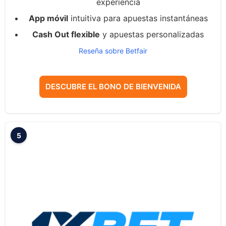
experiencia
App móvil
intuitiva para apuestas instantáneas
Cash Out flexible
y apuestas personalizadas
Reseña sobre Betfair
DESCUBRE EL BONO DE BIENVENIDA
5