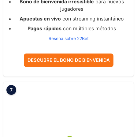
Bono de bienvenida irresistible
para nuevos
jugadores
Apuestas en vivo
con streaming instantáneo
Pagos rápidos
con múltiples métodos
Reseña sobre 22Bet
DESCUBRE EL BONO DE BIENVENIDA
7