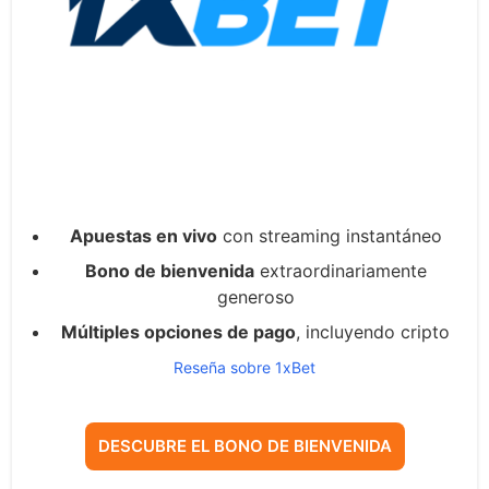
Apuestas en vivo
con streaming instantáneo
Bono de bienvenida
extraordinariamente
generoso
Múltiples opciones de pago
, incluyendo cripto
Reseña sobre 1xBet
DESCUBRE EL BONO DE BIENVENIDA