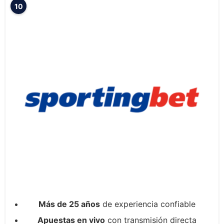
10
Más de 25 años
de experiencia confiable
Apuestas en vivo
con transmisión directa