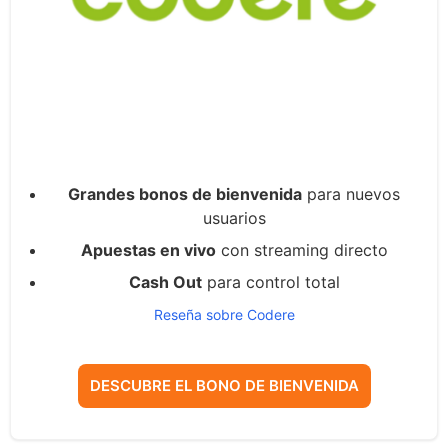
Grandes bonos de bienvenida
para nuevos
usuarios
Apuestas en vivo
con streaming directo
Cash Out
para control total
Reseña sobre Codere
DESCUBRE EL BONO DE BIENVENIDA