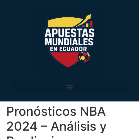
Pronósticos NBA
2024 – Análisis y