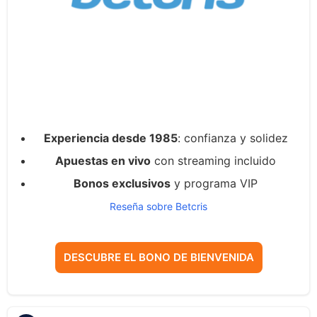
Experiencia desde 1985
: confianza y solidez
Apuestas en vivo
con streaming incluido
Bonos exclusivos
y programa VIP
Reseña sobre Betcris
DESCUBRE EL BONO DE BIENVENIDA