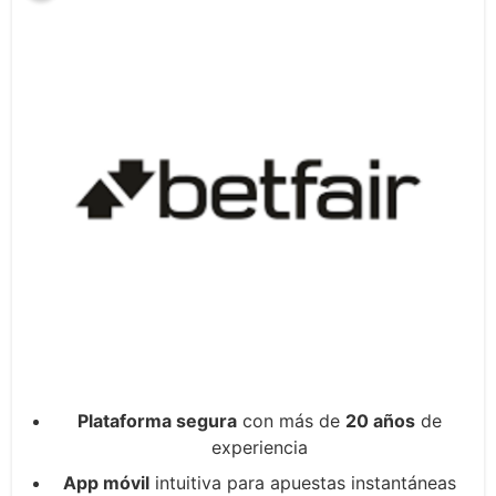
Plataforma segura
con más de
20 años
de
experiencia
App móvil
intuitiva para apuestas instantáneas