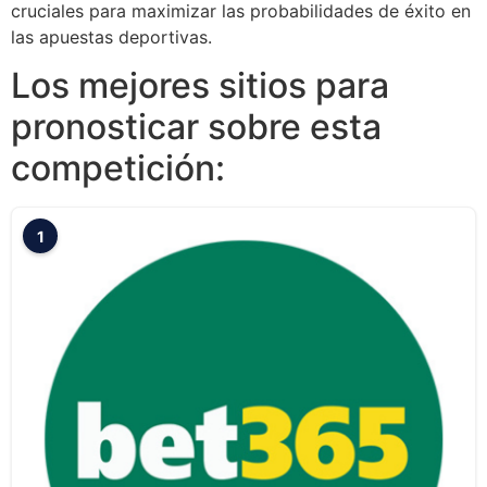
cruciales para maximizar las probabilidades de éxito en
las apuestas deportivas.
Los mejores sitios para
pronosticar sobre esta
competición:
1