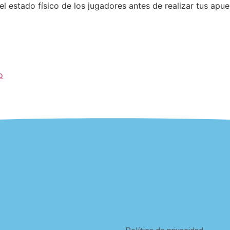
l estado físico de los jugadores antes de realizar tus apues
o
erca de
Legal
sotros