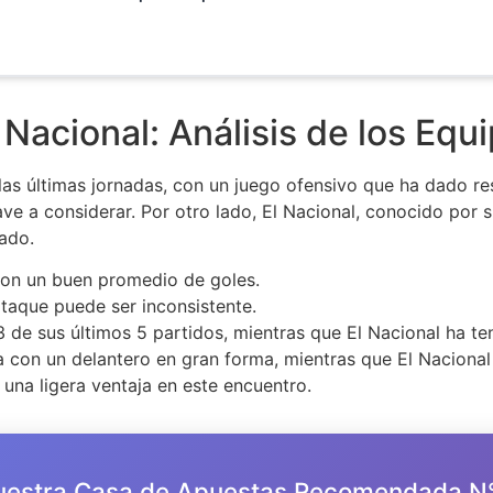
 Nacional: Análisis de los Equ
as últimas jornadas, con un juego ofensivo que ha dado re
ave a considerar. Por otro lado, El Nacional, conocido por s
ado.
con un buen promedio de goles.
taque puede ser inconsistente.
de sus últimos 5 partidos, mientras que El Nacional ha ten
a con un delantero en gran forma, mientras que El Nacion
 una ligera ventaja en este encuentro.
uestra Casa de Apuestas Recomendada N