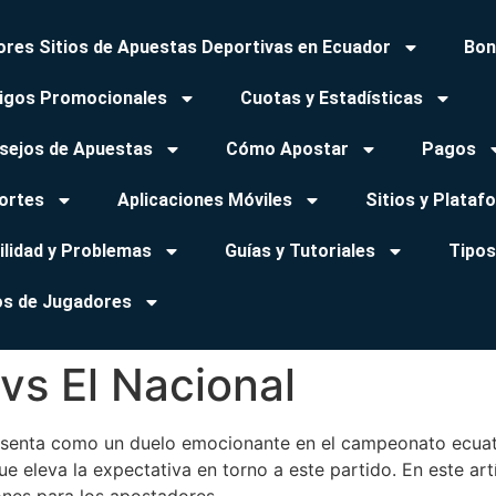
ores Sitios de Apuestas Deportivas en Ecuador
Bon
igos Promocionales
Cuotas y Estadísticas
sejos de Apuestas
Cómo Apostar
Pagos
ortes
Aplicaciones Móviles
Sitios y Plataf
ilidad y Problemas
Guías y Tutoriales
Tipos
os de Jugadores
vs El Nacional
resenta como un duelo emocionante en el campeonato ecuat
ue eleva la expectativa en torno a este partido. En este art