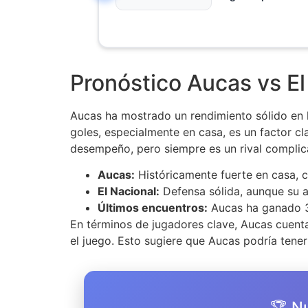
Pronóstico Aucas vs El
Aucas ha mostrado un rendimiento sólido en l
goles, especialmente en casa, es un factor cl
desempeño, pero siempre es un rival complic
Aucas:
Históricamente fuerte en casa, 
El Nacional:
Defensa sólida, aunque su a
Últimos encuentros:
Aucas ha ganado 3 
En términos de jugadores clave, Aucas cuent
el juego. Esto sugiere que Aucas podría tener
🏆 N