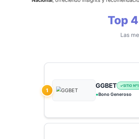
Nacional
, ofreciendo insights y recomendaci
Top 4
Las me
GGBET
SITIO N°1
1
Bono Generoso