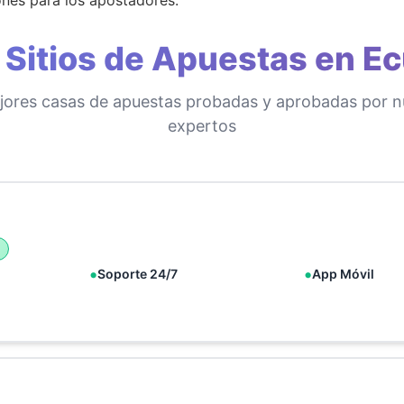
ones para los apostadores.
 Sitios de Apuestas en E
jores casas de apuestas probadas y aprobadas por n
expertos
Soporte 24/7
App Móvil