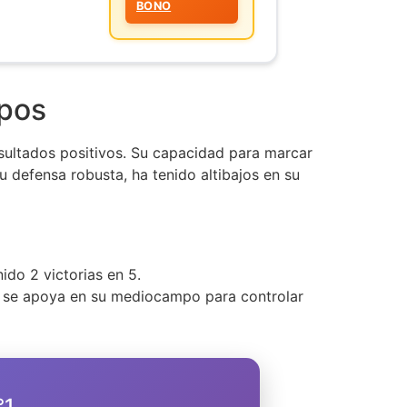
BONO
ipos
sultados positivos. Su capacidad para marcar
u defensa robusta, ha tenido altibajos en su
ido 2 victorias en 5.
al se apoya en su mediocampo para controlar
°1