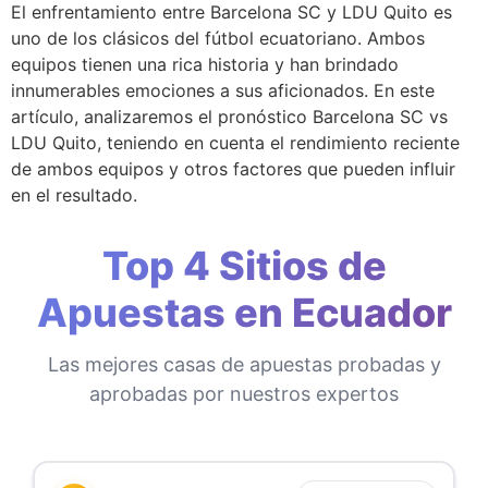
El enfrentamiento entre Barcelona SC y LDU Quito es
uno de los clásicos del fútbol ecuatoriano. Ambos
equipos tienen una rica historia y han brindado
innumerables emociones a sus aficionados. En este
artículo, analizaremos el pronóstico Barcelona SC vs
LDU Quito, teniendo en cuenta el rendimiento reciente
de ambos equipos y otros factores que pueden influir
en el resultado.
Top 4 Sitios de
Apuestas en Ecuador
Las mejores casas de apuestas probadas y
aprobadas por nuestros expertos