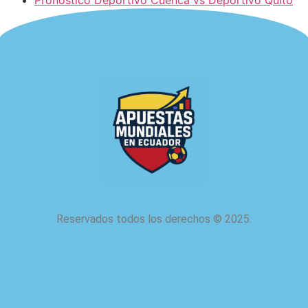
Reservados todos los derechos
©
2025.