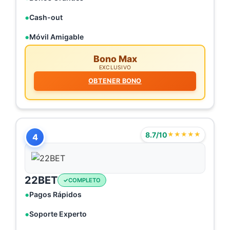
Cash-out
Móvil Amigable
Bono Max
EXCLUSIVO
OBTENER BONO
8.7/10
★★★★★
4
22BET
COMPLETO
Pagos Rápidos
Soporte Experto