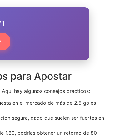
°1
O
os para Apostar
 Aquí hay algunos consejos prácticos:
esta en el mercado de más de 2.5 goles
ción segura, dado que suelen ser fuertes en
 1.80, podrías obtener un retorno de 80