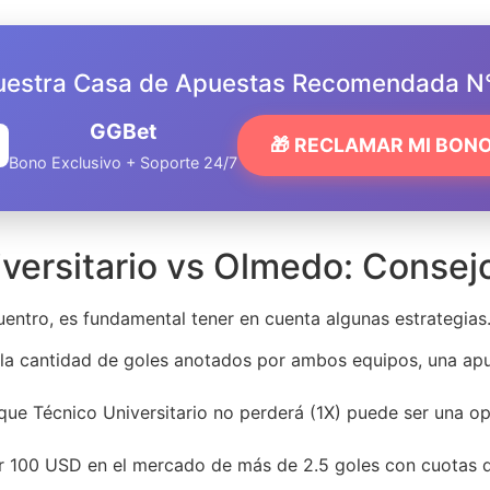
uestra Casa de Apuestas Recomendada N
GGBet
🎁 RECLAMAR MI BON
Bono Exclusivo + Soporte 24/7
iversitario vs Olmedo: Consej
entro, es fundamental tener en cuenta algunas estrategias.
a cantidad de goles anotados por ambos equipos, una apu
ue Técnico Universitario no perderá (1X) puede ser una op
r 100 USD en el mercado de más de 2.5 goles con cuotas de