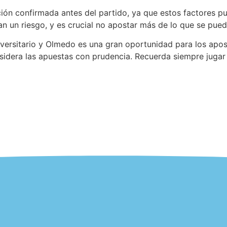
ación confirmada antes del partido, ya que estos factores pue
 un riesgo, y es crucial no apostar más de lo que se puede
niversitario y Olmedo es una gran oportunidad para los ap
onsidera las apuestas con prudencia. Recuerda siempre juga