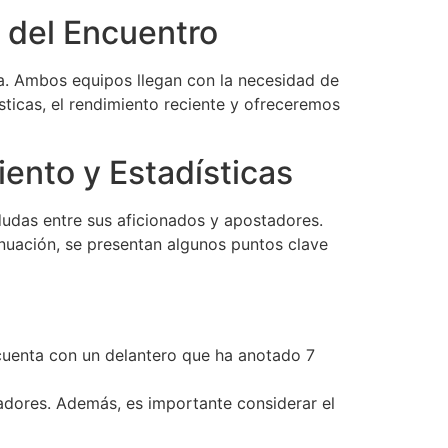
s del Encuentro
na. Ambos equipos llegan con la necesidad de
sticas, el rendimiento reciente y ofreceremos
ento y Estadísticas
dudas entre sus aficionados y apostadores.
nuación, se presentan algunos puntos clave
cuenta con un delantero que ha anotado 7
ugadores. Además, es importante considerar el