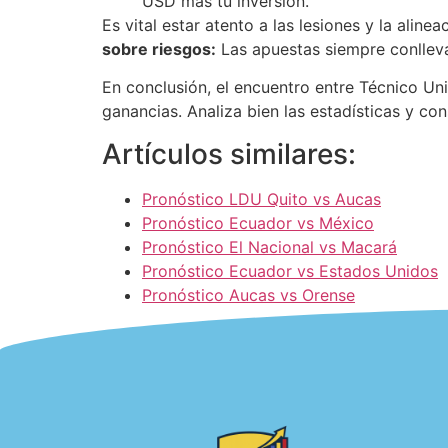
USD más tu inversión.
Es vital estar atento a las lesiones y la aline
sobre riesgos:
Las apuestas siempre conllevan
En conclusión, el encuentro entre Técnico U
ganancias. Analiza bien las estadísticas y c
Artículos similares:
Pronóstico LDU Quito vs Aucas
Pronóstico Ecuador vs México
Pronóstico El Nacional vs Macará
Pronóstico Ecuador vs Estados Unidos
Pronóstico Aucas vs Orense