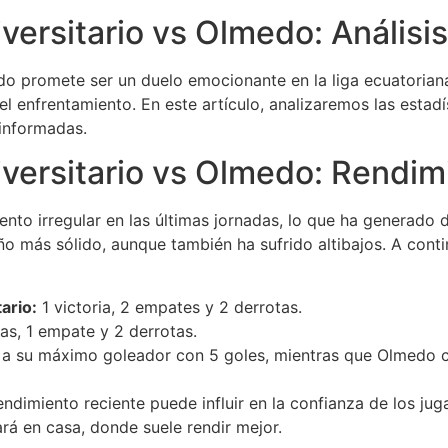
versitario vs Olmedo: Análisi
edo promete ser un duelo emocionante en la liga ecuatoria
l enfrentamiento. En este artículo, analizaremos las estadí
 informadas.
versitario vs Olmedo: Rendimi
ento irregular en las últimas jornadas, lo que ha generado 
 más sólido, aunque también ha sufrido altibajos. A conti
ario:
1 victoria, 2 empates y 2 derrotas.
ias, 1 empate y 2 derrotas.
e a su máximo goleador con 5 goles, mientras que Olmedo 
 rendimiento reciente puede influir en la confianza de los j
ará en casa, donde suele rendir mejor.