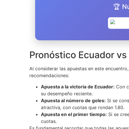
🏆 N
Pronóstico Ecuador vs
Al considerar las apuestas en este encuentro,
recomendaciones:
Apuesta a la victoria de Ecuador:
Con cu
su desempeño reciente.
Apuesta al número de goles:
Si se cons
atractiva, con cuotas que rondan 1.80.
Apuesta en el primer tiempo:
Si se cre
cuotas.
Es fundamental recordar que todas las apues