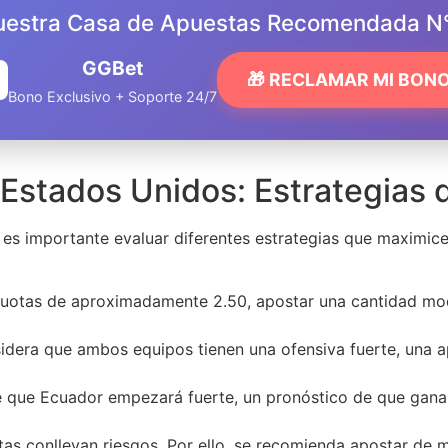
uestra Casa de Apuestas Recomendada N
GGBet
🎁 RECLAMAR MI BON
Bono Exclusivo + Soporte 24/7
 Estados Unidos: Estrategias 
 es importante evaluar diferentes estrategias que maximice
otas de aproximadamente 2.50, apostar una cantidad mod
idera que ambos equipos tienen una ofensiva fuerte, una 
e que Ecuador empezará fuerte, un pronóstico de que ganar
tas conllevan riesgos. Por ello, se recomienda apostar de