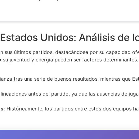
Estados Unidos: Análisis de l
n sus últimos partidos, destacándose por su capacidad ofe
ro su juventud y energía pueden ser factores determinantes
anza tras una serie de buenos resultados, mientras que Es
 alineaciones antes del partido, ya que las ausencias de jug
s:
Históricamente, los partidos entre estos dos equipos h