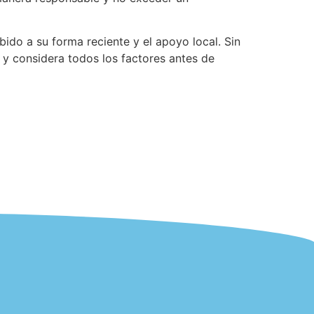
ido a su forma reciente y el apoyo local. Sin
y considera todos los factores antes de