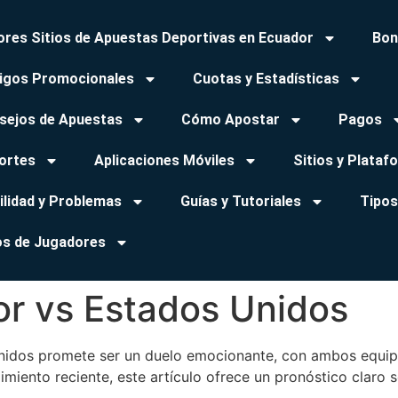
ores Sitios de Apuestas Deportivas en Ecuador
Bon
igos Promocionales
Cuotas y Estadísticas
sejos de Apuestas
Cómo Apostar
Pagos
ortes
Aplicaciones Móviles
Sitios y Plataf
ilidad y Problemas
Guías y Tutoriales
Tipos
os de Jugadores
or vs Estados Unidos
nidos promete ser un duelo emocionante, con ambos equipo
ndimiento reciente, este artículo ofrece un pronóstico claro