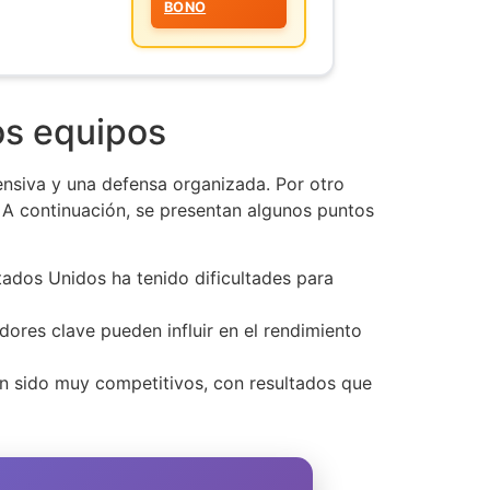
BONO
os equipos
nsiva y una defensa organizada. Por otro
. A continuación, se presentan algunos puntos
tados Unidos ha tenido dificultades para
adores clave pueden influir en el rendimiento
an sido muy competitivos, con resultados que