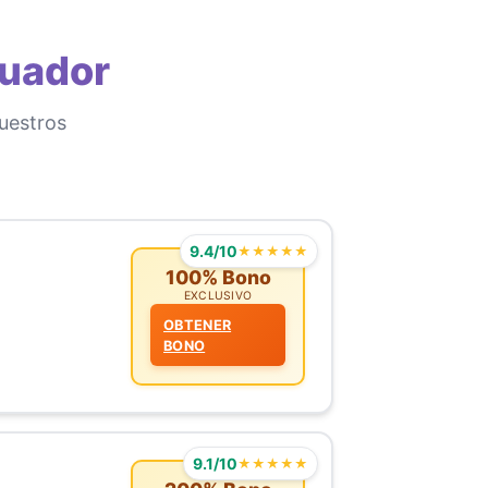
cuador
uestros
9.4/10
★★★★★
100% Bono
EXCLUSIVO
OBTENER
BONO
9.1/10
★★★★★