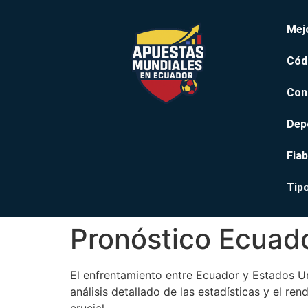
Mej
Cód
Con
Dep
Fiab
Tip
Pronóstico Ecuad
El enfrentamiento entre Ecuador y Estados U
análisis detallado de las estadísticas y el re