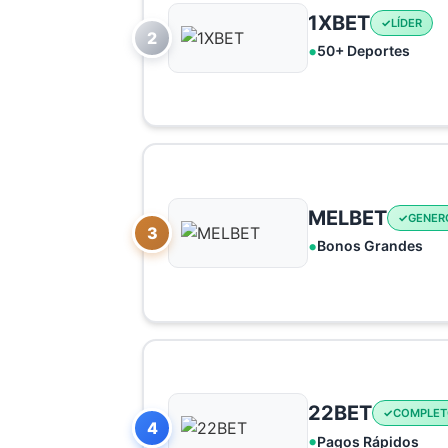
1XBET
LÍDER
2
50+ Deportes
MELBET
GENER
3
Bonos Grandes
22BET
COMPLE
4
Pagos Rápidos