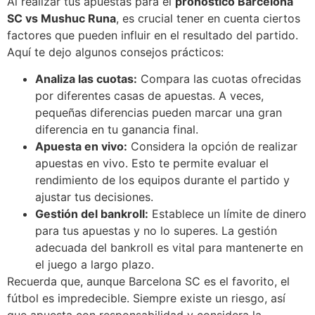
Al realizar tus apuestas para el
pronóstico Barcelona
SC vs Mushuc Runa
, es crucial tener en cuenta ciertos
factores que pueden influir en el resultado del partido.
Aquí te dejo algunos consejos prácticos:
Analiza las cuotas:
Compara las cuotas ofrecidas
por diferentes casas de apuestas. A veces,
pequeñas diferencias pueden marcar una gran
diferencia en tu ganancia final.
Apuesta en vivo:
Considera la opción de realizar
apuestas en vivo. Esto te permite evaluar el
rendimiento de los equipos durante el partido y
ajustar tus decisiones.
Gestión del bankroll:
Establece un límite de dinero
para tus apuestas y no lo superes. La gestión
adecuada del bankroll es vital para mantenerte en
el juego a largo plazo.
Recuerda que, aunque Barcelona SC es el favorito, el
fútbol es impredecible. Siempre existe un riesgo, así