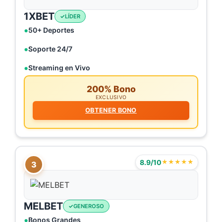
1XBET
LÍDER
50+ Deportes
Soporte 24/7
Streaming en Vivo
200% Bono
EXCLUSIVO
OBTENER BONO
8.9/10
★★★★★
3
MELBET
GENEROSO
Bonos Grandes