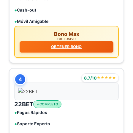
Cash-out
Móvil Amigable
Bono Max
EXCLUSIVO
OBTENER BONO
8.7/10
★★★★★
4
22BET
COMPLETO
Pagos Rápidos
Soporte Experto