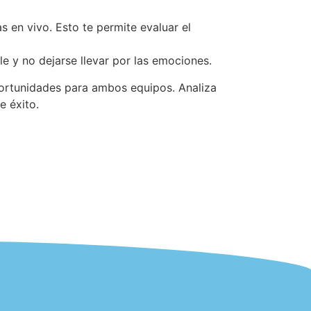
s en vivo. Esto te permite evaluar el
e y no dejarse llevar por las emociones.
portunidades para ambos equipos. Analiza
e éxito.