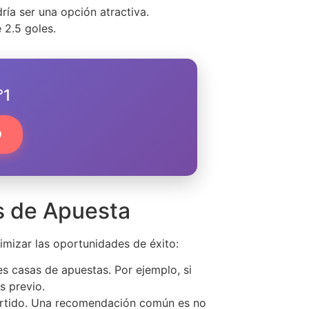
ía ser una opción atractiva.
 2.5 goles.
°1
O
s de Apuesta
imizar las oportunidades de éxito:
es casas de apuestas. Por ejemplo, si
s previo.
partido. Una recomendación común es no