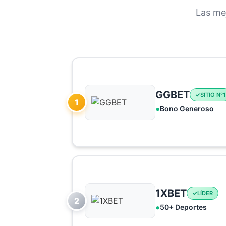
Las me
GGBET
SITIO N°1
1
Bono Generoso
1XBET
LÍDER
2
50+ Deportes