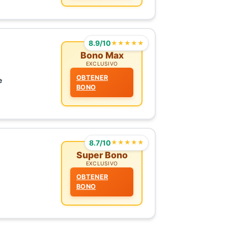
8.9/10
★★★★★
Bono Max
EXCLUSIVO
OBTENER
e
BONO
8.7/10
★★★★★
Super Bono
EXCLUSIVO
OBTENER
BONO