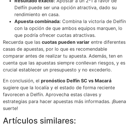
Resultado exacto:
Apostar a un 2-1 a favor de
Delfín puede ser una opción atractiva, dado su
rendimiento en casa.
Apuesta combinada:
Combina la victoria de Delfín
con la opción de que ambos equipos marquen, lo
que podría ofrecer cuotas atractivas.
Recuerda que las
cuotas pueden variar
entre diferentes
casas de apuestas, por lo que es recomendable
comparar antes de realizar tu apuesta. Además, ten en
cuenta que las apuestas siempre conllevan riesgos, y es
crucial establecer un presupuesto y no excederlo.
En conclusión, el
pronóstico Delfín SC vs Macará
sugiere que la localía y el estado de forma reciente
favorecen a Delfín. Aprovecha estas claves y
estrategias para hacer apuestas más informadas. ¡Buena
suerte!
Artículos similares: