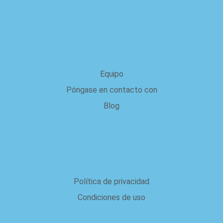
acerca de nosotros
Equipo
Póngase en contacto con
Blog
Legal
Política de privacidad
Condiciones de uso