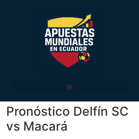
Pronóstico Delfín SC
vs Macará