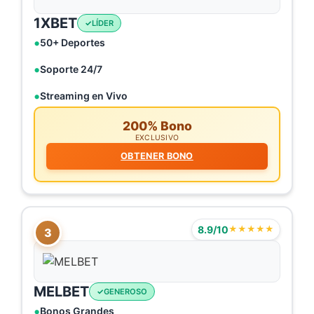
1XBET
LÍDER
50+ Deportes
Soporte 24/7
Streaming en Vivo
200% Bono
EXCLUSIVO
OBTENER BONO
8.9/10
★★★★★
3
MELBET
GENEROSO
Bonos Grandes