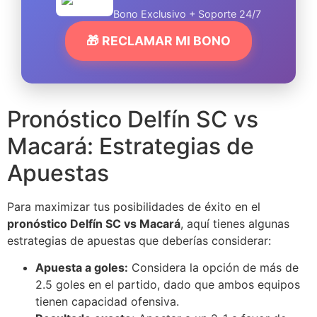
Bono Exclusivo + Soporte 24/7
🎁 RECLAMAR MI BONO
Pronóstico Delfín SC vs
Macará: Estrategias de
Apuestas
Para maximizar tus posibilidades de éxito en el
pronóstico Delfín SC vs Macará
, aquí tienes algunas
estrategias de apuestas que deberías considerar:
Apuesta a goles:
Considera la opción de más de
2.5 goles en el partido, dado que ambos equipos
tienen capacidad ofensiva.