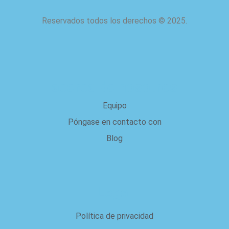
Reservados todos los derechos
©
2025.
acerca de nosotros
Equipo
Póngase en contacto con
Blog
Legal
Política de privacidad