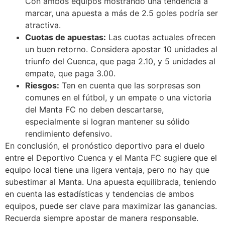
Con ambos equipos mostrando una tendencia a
marcar, una apuesta a más de 2.5 goles podría ser
atractiva.
Cuotas de apuestas:
Las cuotas actuales ofrecen
un buen retorno. Considera apostar 10 unidades al
triunfo del Cuenca, que paga 2.10, y 5 unidades al
empate, que paga 3.00.
Riesgos:
Ten en cuenta que las sorpresas son
comunes en el fútbol, y un empate o una victoria
del Manta FC no deben descartarse,
especialmente si logran mantener su sólido
rendimiento defensivo.
En conclusión, el pronóstico deportivo para el duelo
entre el Deportivo Cuenca y el Manta FC sugiere que el
equipo local tiene una ligera ventaja, pero no hay que
subestimar al Manta. Una apuesta equilibrada, teniendo
en cuenta las estadísticas y tendencias de ambos
equipos, puede ser clave para maximizar las ganancias.
Recuerda siempre apostar de manera responsable.