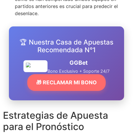
partidos anteriores es crucial para predecir el
desenlace.
🏆 Nuestra Casa de Apuestas
Recomendada N°1
GGBet
Bono Exclusivo + Soporte 24/7
🎁 RECLAMAR MI BONO
Estrategias de Apuesta
para el Pronóstico