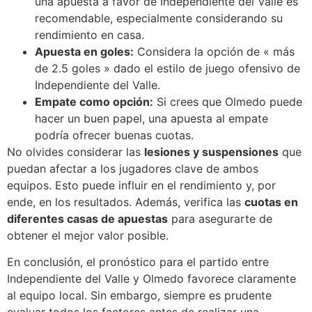
una apuesta a favor de Independiente del Valle es
recomendable, especialmente considerando su
rendimiento en casa.
Apuesta en goles:
Considera la opción de « más
de 2.5 goles » dado el estilo de juego ofensivo de
Independiente del Valle.
Empate como opción:
Si crees que Olmedo puede
hacer un buen papel, una apuesta al empate
podría ofrecer buenas cuotas.
No olvides considerar las
lesiones y suspensiones
que
puedan afectar a los jugadores clave de ambos
equipos. Esto puede influir en el rendimiento y, por
ende, en los resultados. Además, verifica las
cuotas en
diferentes casas de apuestas
para asegurarte de
obtener el mejor valor posible.
En conclusión, el pronóstico para el partido entre
Independiente del Valle y Olmedo favorece claramente
al equipo local. Sin embargo, siempre es prudente