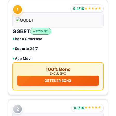
9.4/10
★★★★★
1
GGBET
SITIO N°1
Bono Generoso
Soporte 24/7
App Móvil
100% Bono
EXCLUSIVO
OBTENER BONO
9.1/10
★★★★★
2