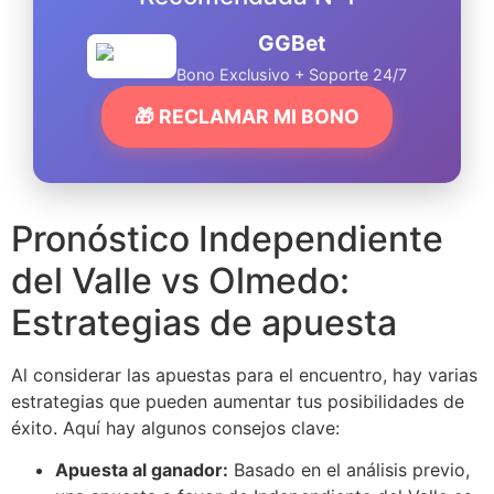
GGBet
Bono Exclusivo + Soporte 24/7
🎁 RECLAMAR MI BONO
Pronóstico Independiente
del Valle vs Olmedo:
Estrategias de apuesta
Al considerar las apuestas para el encuentro, hay varias
estrategias que pueden aumentar tus posibilidades de
éxito. Aquí hay algunos consejos clave:
Apuesta al ganador:
Basado en el análisis previo,