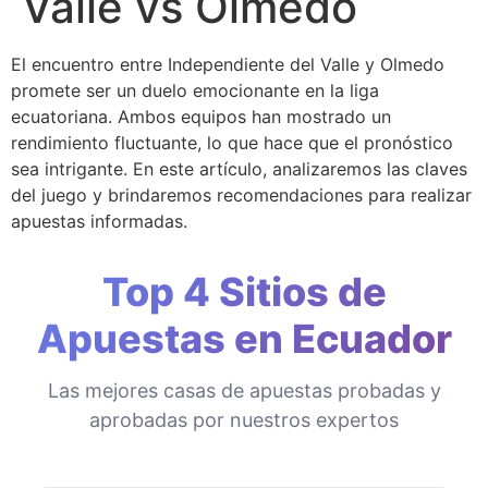
Valle vs Olmedo
El encuentro entre Independiente del Valle y Olmedo
promete ser un duelo emocionante en la liga
ecuatoriana. Ambos equipos han mostrado un
rendimiento fluctuante, lo que hace que el pronóstico
sea intrigante. En este artículo, analizaremos las claves
del juego y brindaremos recomendaciones para realizar
apuestas informadas.
Top 4 Sitios de
Apuestas en Ecuador
Las mejores casas de apuestas probadas y
aprobadas por nuestros expertos