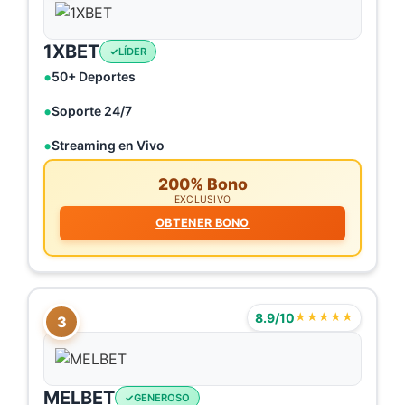
1XBET
LÍDER
50+ Deportes
Soporte 24/7
Streaming en Vivo
200% Bono
EXCLUSIVO
OBTENER BONO
8.9/10
★★★★★
3
MELBET
GENEROSO