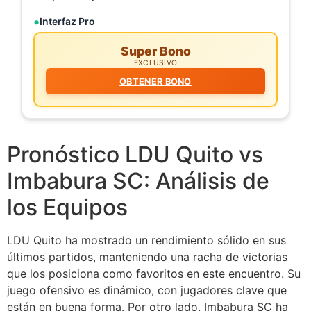
Interfaz Pro
Super Bono
EXCLUSIVO
OBTENER BONO
Pronóstico LDU Quito vs
Imbabura SC: Análisis de
los Equipos
LDU Quito ha mostrado un rendimiento sólido en sus
últimos partidos, manteniendo una racha de victorias
que los posiciona como favoritos en este encuentro. Su
juego ofensivo es dinámico, con jugadores clave que
están en buena forma. Por otro lado, Imbabura SC ha