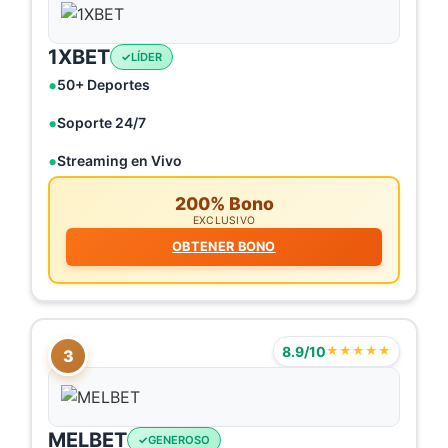
1XBET
LÍDER
50+ Deportes
Soporte 24/7
Streaming en Vivo
200% Bono
EXCLUSIVO
OBTENER BONO
8.9/10
★★★★★
3
MELBET
GENEROSO