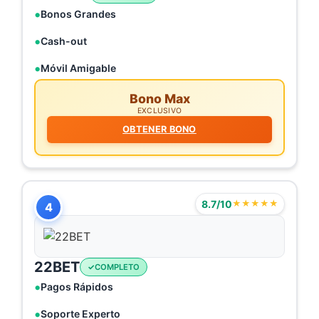
Bonos Grandes
Cash-out
Móvil Amigable
Bono Max
EXCLUSIVO
OBTENER BONO
8.7/10
★★★★★
4
22BET
COMPLETO
Pagos Rápidos
Soporte Experto