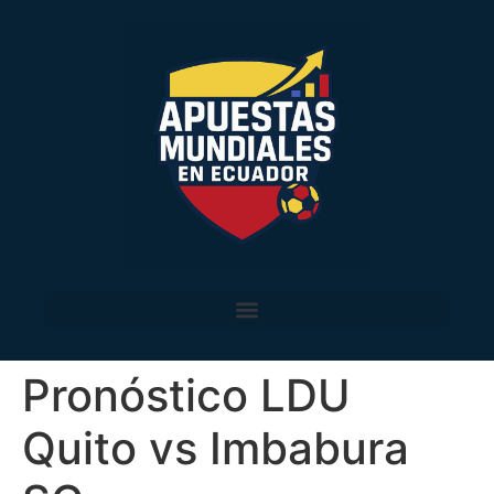
Pronóstico LDU
Quito vs Imbabura