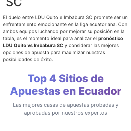
SC
El duelo entre LDU Quito e Imbabura SC promete ser un
enfrentamiento emocionante en la liga ecuatoriana. Con
ambos equipos luchando por mejorar su posición en la
tabla, es el momento ideal para analizar el
pronóstico
LDU Quito vs Imbabura SC
y considerar las mejores
opciones de apuesta para maximizar nuestras
posibilidades de éxito.
Top 4 Sitios de
Apuestas en Ecuador
Las mejores casas de apuestas probadas y
aprobadas por nuestros expertos