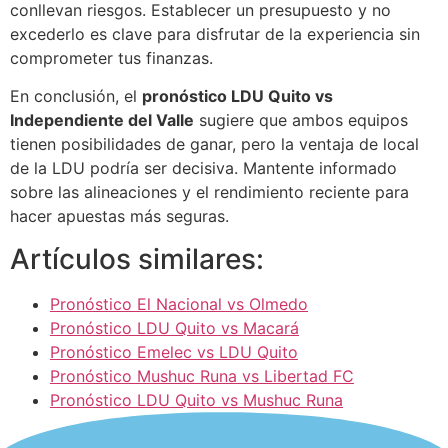
conllevan riesgos. Establecer un presupuesto y no
excederlo es clave para disfrutar de la experiencia sin
comprometer tus finanzas.
En conclusión, el
pronóstico LDU Quito vs
Independiente del Valle
sugiere que ambos equipos
tienen posibilidades de ganar, pero la ventaja de local
de la LDU podría ser decisiva. Mantente informado
sobre las alineaciones y el rendimiento reciente para
hacer apuestas más seguras.
Artículos similares:
Pronóstico El Nacional vs Olmedo
Pronóstico LDU Quito vs Macará
Pronóstico Emelec vs LDU Quito
Pronóstico Mushuc Runa vs Libertad FC
Pronóstico LDU Quito vs Mushuc Runa