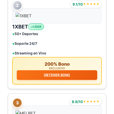
9.1/10
★★★★★
2
1XBET
LÍDER
50+ Deportes
Soporte 24/7
Streaming en Vivo
200% Bono
EXCLUSIVO
OBTENER BONO
8.9/10
★★★★★
3