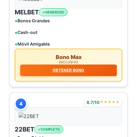
MELBET
GENEROSO
Bonos Grandes
Cash-out
Móvil Amigable
Bono Max
EXCLUSIVO
OBTENER BONO
8.7/10
★★★★★
4
22BET
COMPLETO