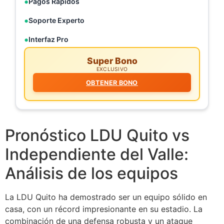
Pagos Rápidos
Soporte Experto
Interfaz Pro
Super Bono
EXCLUSIVO
OBTENER BONO
Pronóstico LDU Quito vs
Independiente del Valle:
Análisis de los equipos
La LDU Quito ha demostrado ser un equipo sólido en
casa, con un récord impresionante en su estadio. La
combinación de una defensa robusta y un ataque