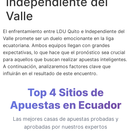
Independiente del
Valle
El enfrentamiento entre LDU Quito e Independiente del
Valle promete ser un duelo emocionante en la liga
ecuatoriana. Ambos equipos llegan con grandes
expectativas, lo que hace que el pronóstico sea crucial
para aquellos que buscan realizar apuestas inteligentes.
A continuación, analizaremos factores clave que
influirán en el resultado de este encuentro.
Top 4 Sitios de
Apuestas en Ecuador
Las mejores casas de apuestas probadas y
aprobadas por nuestros expertos