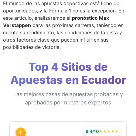
El mundo de las apuestas deportivas está lleno de
oportunidades, y la Fórmula 1 no es la excepción. En
este artículo, analizaremos el
pronóstico Max
Verstappen
para las próximas carreras, teniendo en
cuenta su rendimiento, las condiciones de la pista y
otros factores clave que pueden influir en sus
posibilidades de victoria.
Top 4 Sitios de
Apuestas en Ecuador
Las mejores casas de apuestas probadas y
aprobadas por nuestros expertos
9.4/10
★★★★★
1