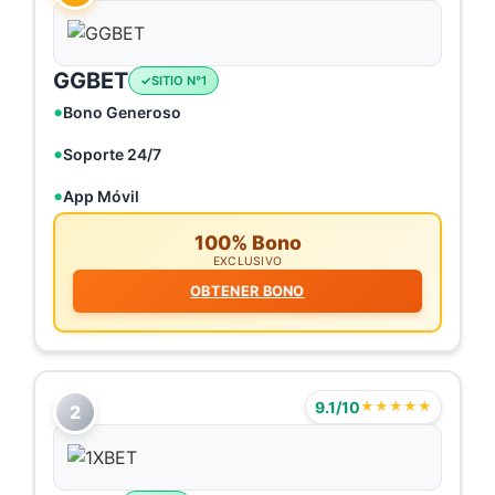
GGBET
SITIO N°1
Bono Generoso
Soporte 24/7
App Móvil
100% Bono
EXCLUSIVO
OBTENER BONO
9.1/10
★★★★★
2