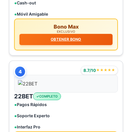
Cash-out
Móvil Amigable
Bono Max
EXCLUSIVO
OBTENER BONO
8.7/10
★★★★★
4
22BET
COMPLETO
Pagos Rápidos
Soporte Experto
Interfaz Pro