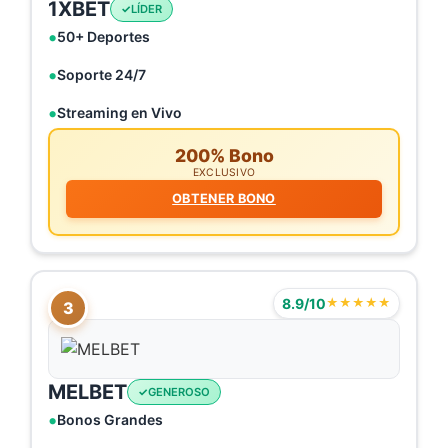
1XBET
LÍDER
50+ Deportes
Soporte 24/7
Streaming en Vivo
200% Bono
EXCLUSIVO
OBTENER BONO
8.9/10
★★★★★
3
MELBET
GENEROSO
Bonos Grandes