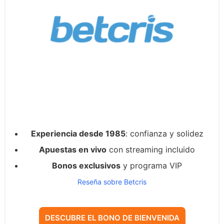
Experiencia desde 1985
: confianza y solidez
Apuestas en vivo
con streaming incluido
Bonos exclusivos
y programa VIP
Reseña sobre Betcris
DESCUBRE EL BONO DE BIENVENIDA