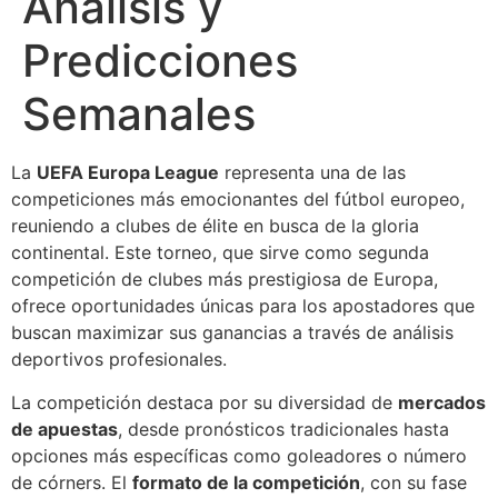
Análisis y
Predicciones
Semanales
La
UEFA Europa League
representa una de las
competiciones más emocionantes del fútbol europeo,
reuniendo a clubes de élite en busca de la gloria
continental. Este torneo, que sirve como segunda
competición de clubes más prestigiosa de Europa,
ofrece oportunidades únicas para los apostadores que
buscan maximizar sus ganancias a través de análisis
deportivos profesionales.
La competición destaca por su diversidad de
mercados
de apuestas
, desde pronósticos tradicionales hasta
opciones más específicas como goleadores o número
de córners. El
formato de la competición
, con su fase