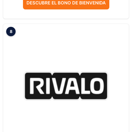
DESCUBRE EL BONO DE BIENVENIDA
8