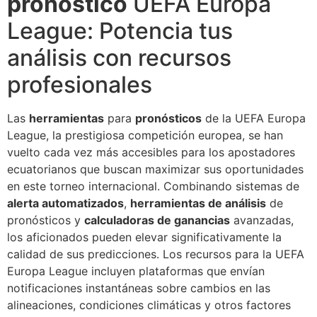
pronóstico
UEFA Europa
League: Potencia tus
análisis con recursos
profesionales
Las
herramientas
para
pronósticos
de la UEFA Europa
League, la prestigiosa competición europea, se han
vuelto cada vez más accesibles para los apostadores
ecuatorianos que buscan maximizar sus oportunidades
en este torneo internacional. Combinando sistemas de
alerta automatizados
,
herramientas de análisis
de
pronósticos y
calculadoras de ganancias
avanzadas,
los aficionados pueden elevar significativamente la
calidad de sus predicciones. Los recursos para la UEFA
Europa League incluyen plataformas que envían
notificaciones instantáneas sobre cambios en las
alineaciones, condiciones climáticas y otros factores