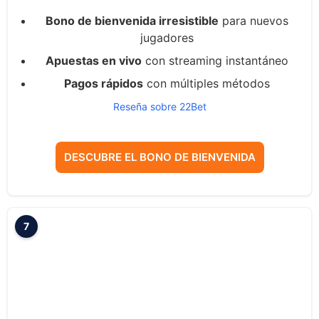
Bono de bienvenida irresistible
para nuevos
jugadores
Apuestas en vivo
con streaming instantáneo
Pagos rápidos
con múltiples métodos
Reseña sobre 22Bet
DESCUBRE EL BONO DE BIENVENIDA
7