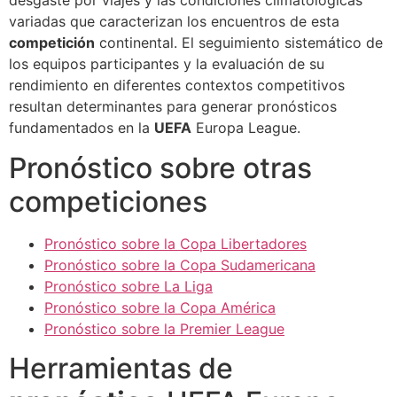
desgaste por viajes y las condiciones climatológicas
variadas que caracterizan los encuentros de esta
competición
continental. El seguimiento sistemático de
los equipos participantes y la evaluación de su
rendimiento en diferentes contextos competitivos
resultan determinantes para generar pronósticos
fundamentados en la
UEFA
Europa League.
Pronóstico sobre otras
competiciones
Pronóstico sobre la Copa Libertadores
Pronóstico sobre la Copa Sudamericana
Pronóstico sobre La Liga
Pronóstico sobre la Copa América
Pronóstico sobre la Premier League
Herramientas de