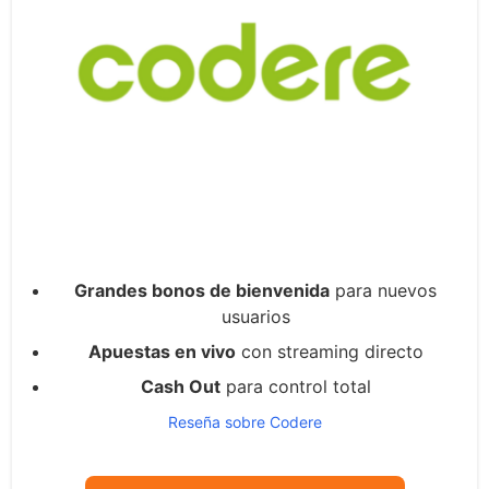
Grandes bonos de bienvenida
para nuevos
usuarios
Apuestas en vivo
con streaming directo
Cash Out
para control total
Reseña sobre Codere