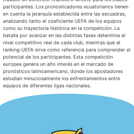
participantes. Los pronosticadores ecuatorianos tienen
en cuenta la jerarquía establecida entre las escuadras,
analizando tanto el coeficiente UEFA de los equipos
como su trayectoria histórica en la competición. La
batalla por avanzar en las distintas fases determina el
nivel competitivo real de cada club, mientras que el
ranking UEFA sirve como referencia para comprender el
potencial de los participantes. Esta competición
europea genera un alto interés en el mercado de
pronósticos latinoamericano, donde los apostadores
estudian minuciosamente los enfrentamientos entre
equipos de diferentes ligas nacionales.