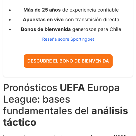
Más de 25 años
de experiencia confiable
Apuestas en vivo
con transmisión directa
Bonos de bienvenida
generosos para Chile
Reseña sobre Sportingbet
DESCUBRE EL BONO DE BIENVENIDA
Pronósticos
UEFA
Europa
League: bases
fundamentales del
análisis
táctico