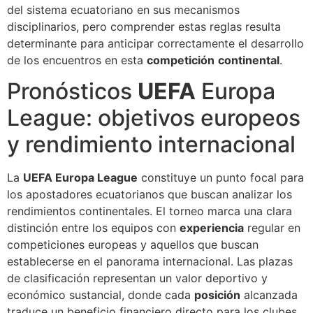
del sistema ecuatoriano en sus mecanismos
disciplinarios, pero comprender estas reglas resulta
determinante para anticipar correctamente el desarrollo
de los encuentros en esta
competición
continental
.
Pronósticos
UEFA
Europa
League: objetivos europeos
y rendimiento internacional
La
UEFA Europa League
constituye un punto focal para
los apostadores ecuatorianos que buscan analizar los
rendimientos continentales. El torneo marca una clara
distinción entre los equipos con
experiencia
regular en
competiciones europeas y aquellos que buscan
establecerse en el panorama internacional. Las plazas
de clasificación representan un valor deportivo y
económico sustancial, donde cada
posición
alcanzada
traduce un beneficio financiero directo para los clubes