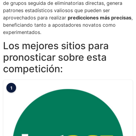
de grupos seguida de eliminatorias directas, genera
patrones estadísticos valiosos que pueden ser
aprovechados para realizar
predicciones más precisas
,
beneficiando tanto a apostadores novatos como
experimentados.
Los mejores sitios para
pronosticar sobre esta
competición:
1