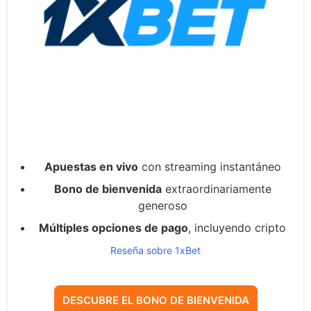
Apuestas en vivo
con streaming instantáneo
Bono de bienvenida
extraordinariamente
generoso
Múltiples opciones de pago
, incluyendo cripto
Reseña sobre 1xBet
DESCUBRE EL BONO DE BIENVENIDA