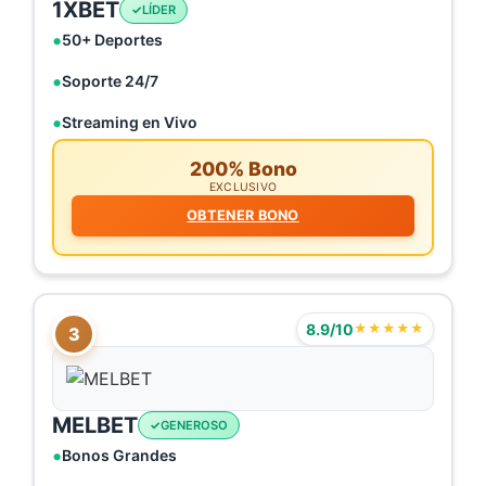
1XBET
LÍDER
50+ Deportes
Soporte 24/7
Streaming en Vivo
200% Bono
EXCLUSIVO
OBTENER BONO
8.9/10
★★★★★
3
MELBET
GENEROSO
Bonos Grandes