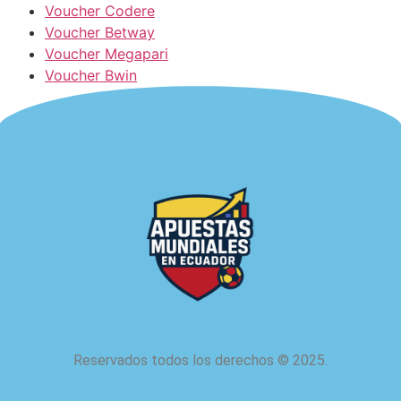
Voucher Codere
Voucher Betway
Voucher Megapari
Voucher Bwin
Reservados todos los derechos
©
2025.