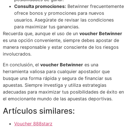
Consulta promociones:
Betwinner frecuentemente
ofrece bonos y promociones para nuevos
usuarios. Asegúrate de revisar las condiciones
para maximizar tus ganancias.
Recuerda que, aunque el uso de un
voucher Betwinner
es una opción conveniente, siempre debes apostar de
manera responsable y estar consciente de los riesgos
involucrados.
En conclusión, el
voucher Betwinner
es una
herramienta valiosa para cualquier apostador que
busque una forma rápida y segura de financiar sus
apuestas. Siempre investiga y utiliza estrategias
adecuadas para maximizar tus posibilidades de éxito en
el emocionante mundo de las apuestas deportivas.
Artículos similares:
Voucher 888starz