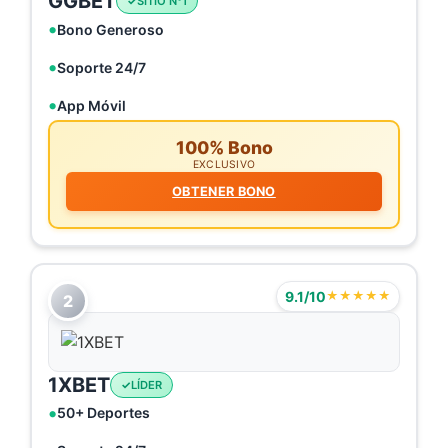
GGBET
SITIO N°1
Bono Generoso
Soporte 24/7
App Móvil
100% Bono
EXCLUSIVO
OBTENER BONO
9.1/10
★★★★★
2
1XBET
LÍDER
50+ Deportes