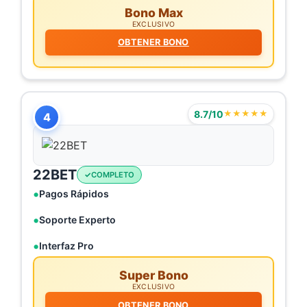
Bono Max
EXCLUSIVO
OBTENER BONO
8.7/10
★★★★★
4
22BET
COMPLETO
Pagos Rápidos
Soporte Experto
Interfaz Pro
Super Bono
EXCLUSIVO
OBTENER BONO