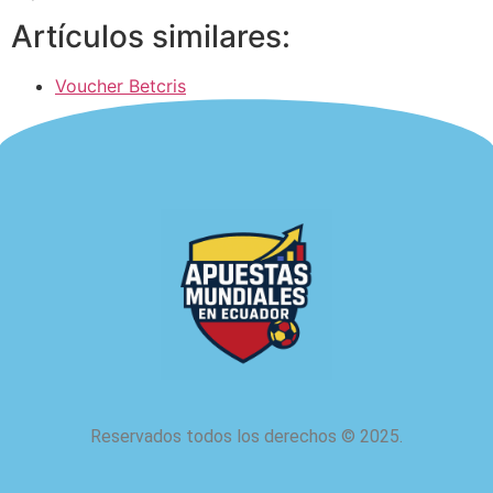
Artículos similares:
Voucher Betcris
Reservados todos los derechos
©
2025.