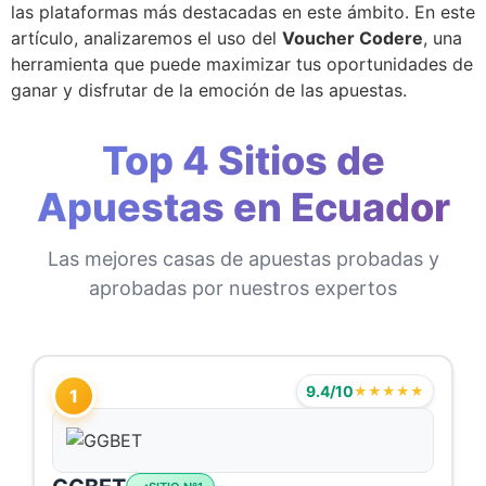
las plataformas más destacadas en este ámbito. En este
artículo, analizaremos el uso del
Voucher Codere
, una
herramienta que puede maximizar tus oportunidades de
ganar y disfrutar de la emoción de las apuestas.
Top 4 Sitios de
Apuestas en Ecuador
Las mejores casas de apuestas probadas y
aprobadas por nuestros expertos
9.4/10
★★★★★
1