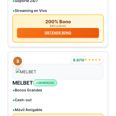
Soporte 24/7
Streaming en Vivo
200% Bono
EXCLUSIVO
OBTENER BONO
8.9/10
★★★★★
3
MELBET
GENEROSO
Bonos Grandes
Cash-out
Móvil Amigable