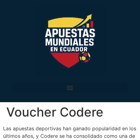
Voucher Codere
Las apuestas deportivas han ganado popularidad en los
últimos años, y Codere se ha consolidado como una de