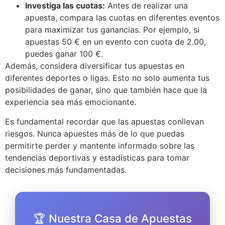
Investiga las cuotas:
Antes de realizar una
apuesta, compara las cuotas en diferentes eventos
para maximizar tus ganancias. Por ejemplo, si
apuestas 50 € en un evento con cuota de 2.00,
puedes ganar 100 €.
Además, considera diversificar tus apuestas en
diferentes deportes o ligas. Esto no solo aumenta tus
posibilidades de ganar, sino que también hace que la
experiencia sea más emocionante.
Es fundamental recordar que las apuestas conllevan
riesgos. Nunca apuestes más de lo que puedas
permitirte perder y mantente informado sobre las
tendencias deportivas y estadísticas para tomar
decisiones más fundamentadas.
🏆 Nuestra Casa de Apuestas