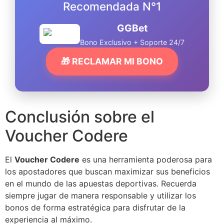
Recomendada N°1
GGBet
Bono Exclusivo + Soporte 24/7
🎁 RECLAMAR MI BONO
Conclusión sobre el
Voucher Codere
El
Voucher Codere
es una herramienta poderosa para
los apostadores que buscan maximizar sus beneficios
en el mundo de las apuestas deportivas. Recuerda
siempre jugar de manera responsable y utilizar los
bonos de forma estratégica para disfrutar de la
experiencia al máximo.