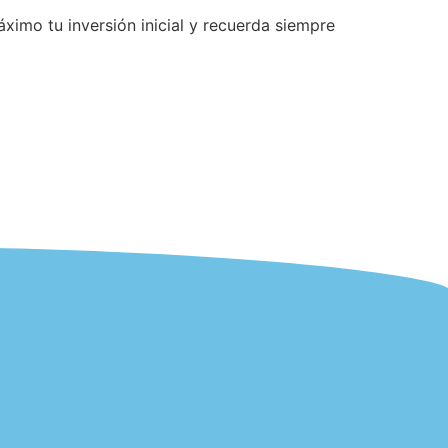
imo tu inversión inicial y recuerda siempre