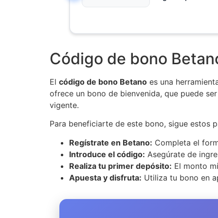
Código de bono Betano
El
código de bono Betano
es una herramienta
ofrece un bono de bienvenida, que puede ser 
vigente.
Para beneficiarte de este bono, sigue estos p
Regístrate en Betano:
Completa el formul
Introduce el código:
Asegúrate de ingre
Realiza tu primer depósito:
El monto mín
Apuesta y disfruta:
Utiliza tu bono en a