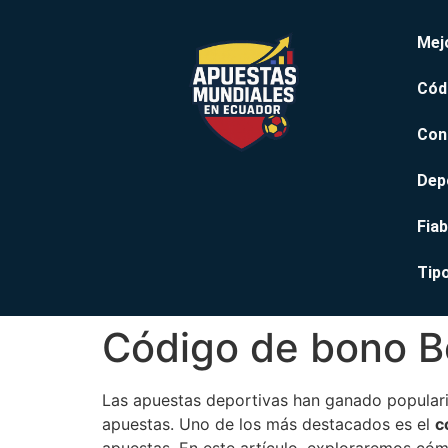
Mej
Cód
Con
Dep
Fiab
Tip
Código de bono B
Las apuestas deportivas han ganado popularid
apuestas. Uno de los más destacados es el
c