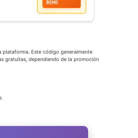
BONO
la plataforma. Este código generalmente
as gratuitas, dependiendo de la promoción
e.