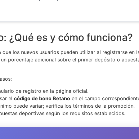
: ¿Qué es y cómo funciona?
 que los nuevos usuarios pueden utilizar al registrarse en 
un porcentaje adicional sobre el primer depósito o apuest
asos:
ario de registro en la página oficial.
sar el
código de bono Betano
en el campo correspondient
imo puede variar; verifica los términos de la promoción.
puestas deportivas según los requisitos establecidos.