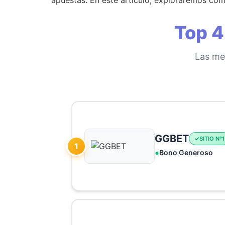
apuestas. En este artículo, exploraremos cómo
Top 4
Las me
GGBET
SITIO N°1
1
Bono Generoso