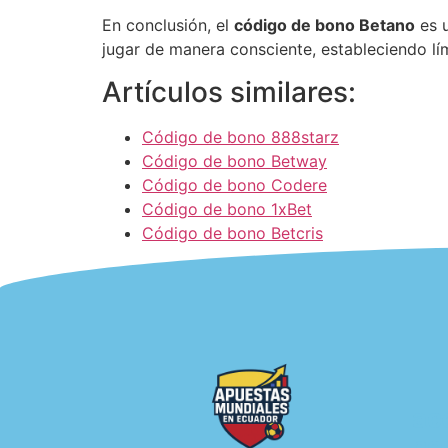
En conclusión, el
código de bono Betano
es u
jugar de manera consciente, estableciendo lím
Artículos similares:
Código de bono 888starz
Código de bono Betway
Código de bono Codere
Código de bono 1xBet
Código de bono Betcris
ac
no