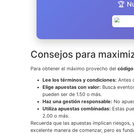
🏆 N
Consejos para maximiz
Para obtener el máximo provecho del
código
Lee los términos y condiciones:
Antes d
Elige apuestas con valor:
Busca eventos 
pueden ser de 1.50 o más.
Haz una gestión responsable:
No apuest
Utiliza apuestas combinadas:
Estas pue
2.00 o más.
Recuerda que las apuestas implican riesgos,
excelente manera de comenzar, pero es fundam