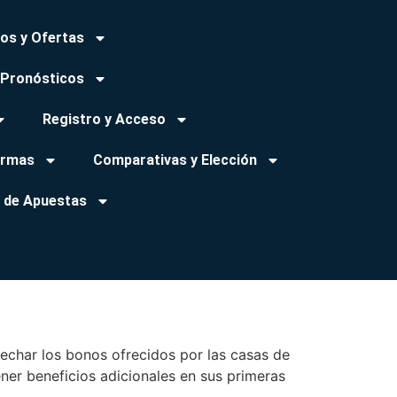
os y Ofertas
Pronósticos
Registro y Acceso
ormas
Comparativas y Elección
 de Apuestas
vechar los bonos ofrecidos por las casas de
ner beneficios adicionales en sus primeras