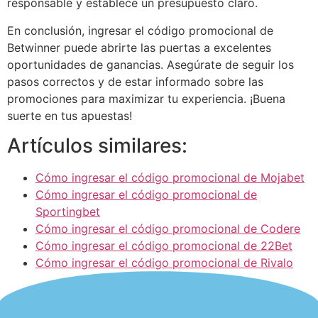
responsable y establece un presupuesto claro.
En conclusión, ingresar el código promocional de
Betwinner puede abrirte las puertas a excelentes
oportunidades de ganancias. Asegúrate de seguir los
pasos correctos y de estar informado sobre las
promociones para maximizar tu experiencia. ¡Buena
suerte en tus apuestas!
Artículos similares:
Cómo ingresar el código promocional de Mojabet
Cómo ingresar el código promocional de
Sportingbet
Cómo ingresar el código promocional de Codere
Cómo ingresar el código promocional de 22Bet
Cómo ingresar el código promocional de Rivalo