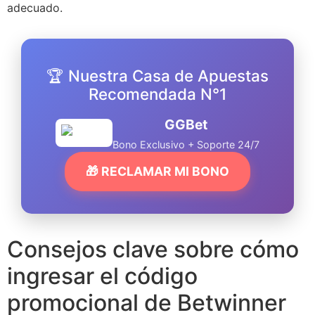
adecuado.
🏆 Nuestra Casa de Apuestas
Recomendada N°1
GGBet
Bono Exclusivo + Soporte 24/7
🎁 RECLAMAR MI BONO
Consejos clave sobre cómo
ingresar el código
promocional de Betwinner