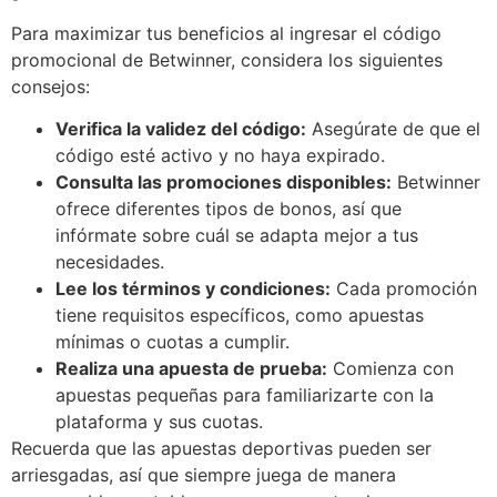
Para maximizar tus beneficios al ingresar el código
promocional de Betwinner, considera los siguientes
consejos:
Verifica la validez del código:
Asegúrate de que el
código esté activo y no haya expirado.
Consulta las promociones disponibles:
Betwinner
ofrece diferentes tipos de bonos, así que
infórmate sobre cuál se adapta mejor a tus
necesidades.
Lee los términos y condiciones:
Cada promoción
tiene requisitos específicos, como apuestas
mínimas o cuotas a cumplir.
Realiza una apuesta de prueba:
Comienza con
apuestas pequeñas para familiarizarte con la
plataforma y sus cuotas.
Recuerda que las apuestas deportivas pueden ser
arriesgadas, así que siempre juega de manera