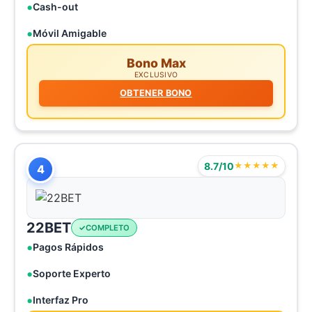
Cash-out
Móvil Amigable
Bono Max
EXCLUSIVO
OBTENER BONO
8.7/10
★★★★★
4
22BET
COMPLETO
Pagos Rápidos
Soporte Experto
Interfaz Pro