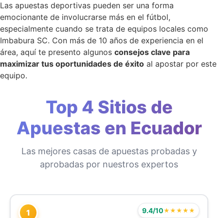
Las apuestas deportivas pueden ser una forma
emocionante de involucrarse más en el fútbol,
especialmente cuando se trata de equipos locales como
Imbabura SC. Con más de 10 años de experiencia en el
área, aquí te presento algunos
consejos clave para
maximizar tus oportunidades de éxito
al apostar por este
equipo.
Top 4 Sitios de
Apuestas en Ecuador
Las mejores casas de apuestas probadas y
aprobadas por nuestros expertos
9.4/10
★★★★★
1