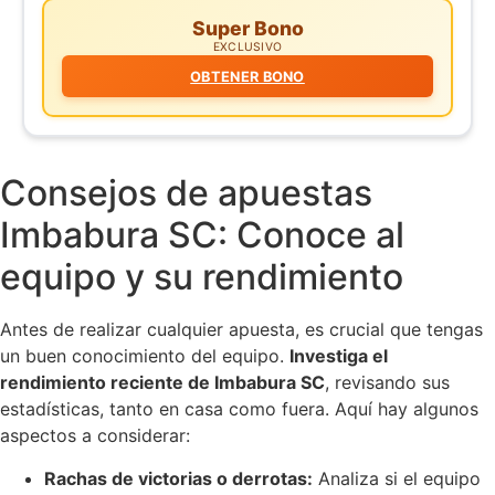
Super Bono
EXCLUSIVO
OBTENER BONO
Consejos de apuestas
Imbabura SC: Conoce al
equipo y su rendimiento
Antes de realizar cualquier apuesta, es crucial que tengas
un buen conocimiento del equipo.
Investiga el
rendimiento reciente de Imbabura SC
, revisando sus
estadísticas, tanto en casa como fuera. Aquí hay algunos
aspectos a considerar:
Rachas de victorias o derrotas:
Analiza si el equipo