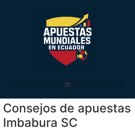
Consejos de apuestas
Imbabura SC