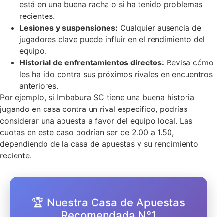
está en una buena racha o si ha tenido problemas
recientes.
Lesiones y suspensiones:
Cualquier ausencia de
jugadores clave puede influir en el rendimiento del
equipo.
Historial de enfrentamientos directos:
Revisa cómo
les ha ido contra sus próximos rivales en encuentros
anteriores.
Por ejemplo, si Imbabura SC tiene una buena historia
jugando en casa contra un rival específico, podrías
considerar una apuesta a favor del equipo local. Las
cuotas en este caso podrían ser de 2.00 a 1.50,
dependiendo de la casa de apuestas y su rendimiento
reciente.
🏆 Nuestra Casa de Apuestas
Recomendada N°1