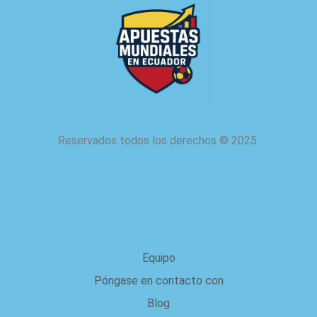
Reservados todos los derechos
©
2025.
acerca de nosotros
Equipo
Póngase en contacto con
Blog