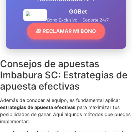
GGBet
Bono Exclusivo + Soporte 24/7
🎁 RECLAMAR MI BONO
Consejos de apuestas
Imbabura SC: Estrategias de
apuesta efectivas
Además de conocer al equipo, es fundamental aplicar
estrategias de apuesta efectivas
para maximizar tus
posibilidades de ganar. Aquí algunos métodos que puedes
implementar: