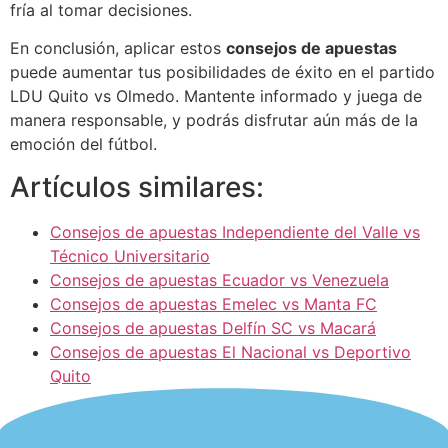
fría al tomar decisiones.
En conclusión, aplicar estos
consejos de apuestas
puede aumentar tus posibilidades de éxito en el partido
LDU Quito vs Olmedo. Mantente informado y juega de
manera responsable, y podrás disfrutar aún más de la
emoción del fútbol.
Artículos similares:
Consejos de apuestas Independiente del Valle vs
Técnico Universitario
Consejos de apuestas Ecuador vs Venezuela
Consejos de apuestas Emelec vs Manta FC
Consejos de apuestas Delfín SC vs Macará
Consejos de apuestas El Nacional vs Deportivo
Quito