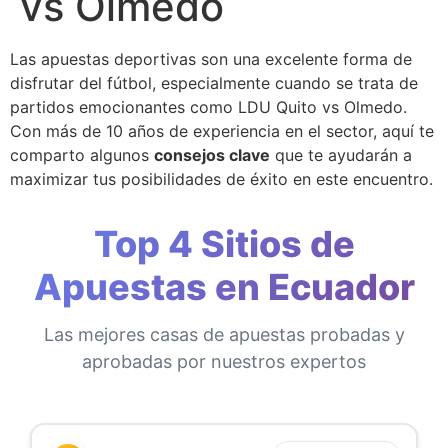
vs Olmedo
Las apuestas deportivas son una excelente forma de
disfrutar del fútbol, especialmente cuando se trata de
partidos emocionantes como LDU Quito vs Olmedo.
Con más de 10 años de experiencia en el sector, aquí te
comparto algunos
consejos clave
que te ayudarán a
maximizar tus posibilidades de éxito en este encuentro.
Top 4 Sitios de
Apuestas en Ecuador
Las mejores casas de apuestas probadas y
aprobadas por nuestros expertos