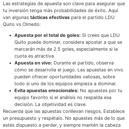
Las estrategias de apuesta son clave para asegurar que
tu inversión tenga más probabilidades de éxito. Aquí
van algunas
tácticas efectivas
para el partido LDU
Quito vs Olmedo:
Apuesta por el total de goles:
Si crees que LDU
Quito puede dominar, considera apostar a que se
marcarán más de 2.5 goles, especialmente si la
cuota es atractiva.
Apuesta en vivo:
Durante el partido, observa
cómo se desarrolla el juego. Las apuestas en vivo
pueden ofrecer oportunidades valiosas, sobre
todo si uno de los equipos empieza a dominar.
Evita apuestas emocionales:
No apuestes por tu
equipo favorito si el análisis no respalda esa
decisión. La objetividad es clave.
Recuerda que las apuestas conllevan riesgos. Establece
un presupuesto y respétalo. No apuestes más de lo que
estés dispuesto a perder, y siempre mantén la cabeza