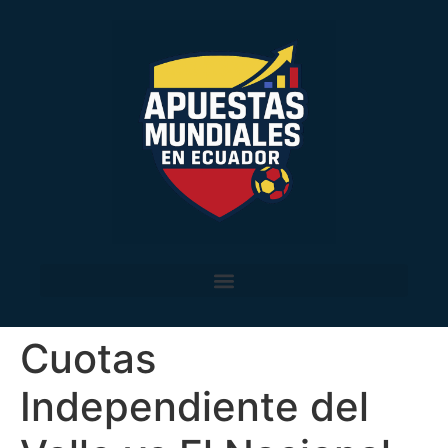
Cuotas
Independiente del