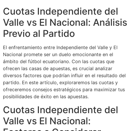
Cuotas Independiente del
Valle vs El Nacional: Análisis
Previo al Partido
El enfrentamiento entre Independiente del Valle y El
Nacional promete ser un duelo emocionante en el
ámbito del fútbol ecuatoriano. Con las cuotas que
ofrecen las casas de apuestas, es crucial analizar
diversos factores que podrían influir en el resultado del
partido. En este artículo, exploraremos las cuotas y
ofreceremos consejos estratégicos para maximizar tus
posibilidades de éxito en las apuestas.
Cuotas Independiente del
Valle vs El Nacional: