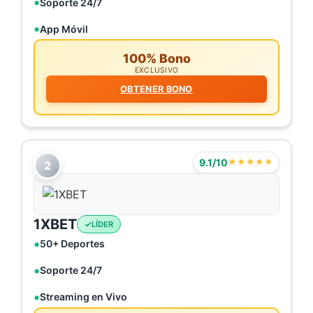
Soporte 24/7
App Móvil
100% Bono
EXCLUSIVO
OBTENER BONO
9.1/10
★★★★★
2
1XBET
LÍDER
50+ Deportes
Soporte 24/7
Streaming en Vivo