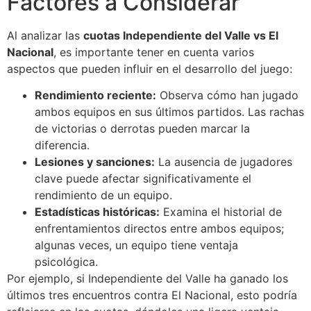
Factores a Considerar
Al analizar las
cuotas Independiente del Valle vs El
Nacional
, es importante tener en cuenta varios
aspectos que pueden influir en el desarrollo del juego:
Rendimiento reciente:
Observa cómo han jugado
ambos equipos en sus últimos partidos. Las rachas
de victorias o derrotas pueden marcar la
diferencia.
Lesiones y sanciones:
La ausencia de jugadores
clave puede afectar significativamente el
rendimiento de un equipo.
Estadísticas históricas:
Examina el historial de
enfrentamientos directos entre ambos equipos;
algunas veces, un equipo tiene ventaja
psicológica.
Por ejemplo, si Independiente del Valle ha ganado los
últimos tres encuentros contra El Nacional, esto podría