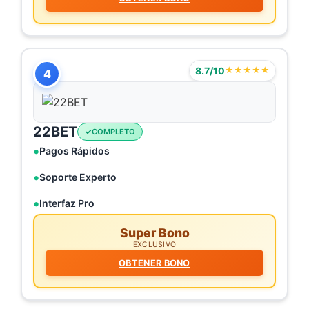
8.7/10
★★★★★
4
22BET
COMPLETO
Pagos Rápidos
Soporte Experto
Interfaz Pro
Super Bono
EXCLUSIVO
OBTENER BONO