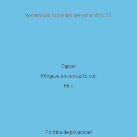
Reservados todos los derechos
©
2025.
acerca de nosotros
Equipo
Póngase en contacto con
Blog
Legal
Política de privacidad