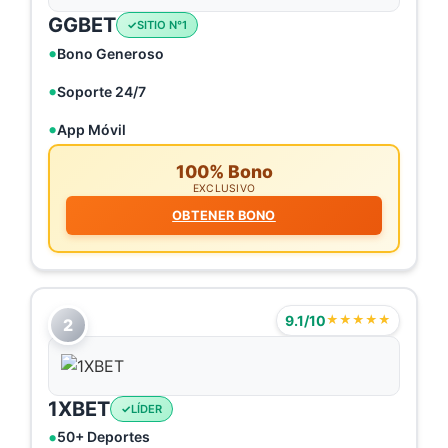
GGBET
SITIO N°1
Bono Generoso
Soporte 24/7
App Móvil
100% Bono
EXCLUSIVO
OBTENER BONO
9.1/10
★★★★★
2
1XBET
LÍDER
50+ Deportes