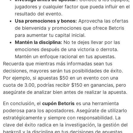
jugadores y cualquier factor que pueda influir en el
resultado del evento.
Usa promociones y bonos:
Aprovecha las ofertas
de bienvenida y promociones que ofrece Betcris
para aumentar tu capital inicial.
Mantén la disciplina:
No te dejes llevar por las
emociones después de una victoria o derrota.
Mantén un enfoque racional en tus apuestas.
Recuerda que mientras más informadas sean tus
decisiones, mayores serán tus posibilidades de éxito.
Por ejemplo, si apuestas $50 en un evento con una
cuota de 3.00, podrías recibir $150 en ganancias, pero
asegúrate de analizar bien antes de realizar la apuesta.
En conclusión, el
cupón Betcris
es una herramienta
poderosa para los apostadores. Asegúrate de utilizarlo
estratégicamente y siempre con responsabilidad. La
clave del éxito radica en la investigación, la gestión del
bankroll y la disciplina en tus decisiones de apuestas.