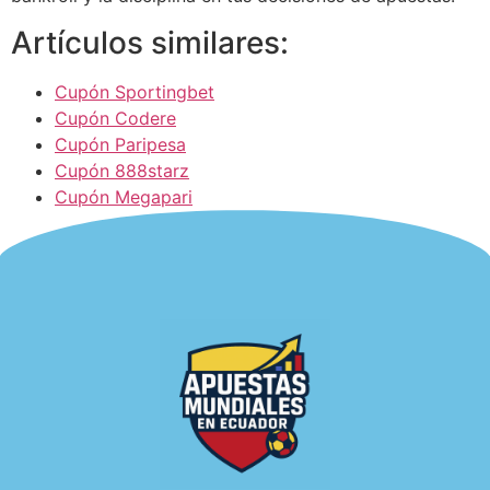
Artículos similares:
Cupón Sportingbet
Cupón Codere
Cupón Paripesa
Cupón 888starz
Cupón Megapari