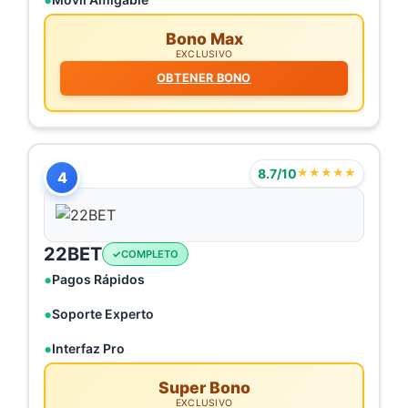
Bono Max
EXCLUSIVO
OBTENER BONO
8.7/10
★★★★★
4
22BET
COMPLETO
Pagos Rápidos
Soporte Experto
Interfaz Pro
Super Bono
EXCLUSIVO