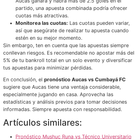
Aucas ganará y habrá más de 2.5 goles en el
partido, una apuesta combinada podría ofrecer
cuotas más atractivas.
Monitorea las cuotas:
Las cuotas pueden variar,
así que asegúrate de realizar tu apuesta cuando
estén en su mejor momento.
Sin embargo, ten en cuenta que las apuestas siempre
conllevan riesgos. Es recomendable no apostar más del
5% de tu bankroll total en un solo evento y diversificar
tus apuestas para minimizar pérdidas.
En conclusión, el
pronóstico Aucas vs Cumbayá FC
sugiere que Aucas tiene una ventaja considerable,
especialmente jugando en casa. Aprovecha las
estadísticas y análisis previos para tomar decisiones
informadas. Siempre apuesta con responsabilidad.
Artículos similares:
Pronóstico Mushuc Runa vs Técnico Universitario