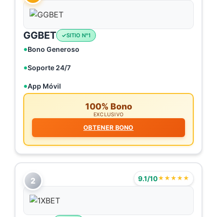
GGBET
SITIO N°1
Bono Generoso
Soporte 24/7
App Móvil
100% Bono
EXCLUSIVO
OBTENER BONO
9.1/10
★★★★★
2