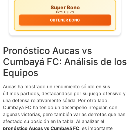
Super Bono
EXCLUSIVO
OBTENER BONO
Pronóstico Aucas vs
Cumbayá FC: Análisis de los
Equipos
Aucas ha mostrado un rendimiento sólido en sus
últimos partidos, destacándose por su juego ofensivo y
una defensa relativamente sólida. Por otro lado,
Cumbayá FC ha tenido un desempeño irregular, con
algunas victorias, pero también varias derrotas que han
afectado su posición en la tabla. Al analizar el
pronóstico Aucas vs Cumbayá FC
, es importante