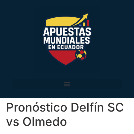
Pronóstico Delfín SC
vs Olmedo