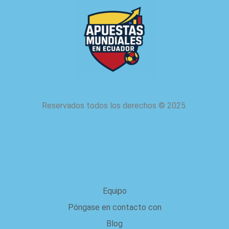
Reservados todos los derechos
©
2025.
acerca de nosotros
Equipo
Póngase en contacto con
Blog