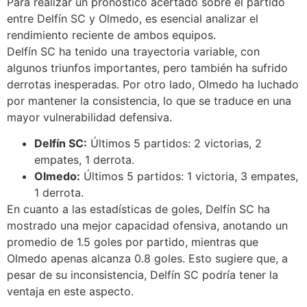
Para realizar un pronóstico acertado sobre el partido
entre Delfín SC y Olmedo, es esencial analizar el
rendimiento reciente de ambos equipos.
Delfín SC ha tenido una trayectoria variable, con
algunos triunfos importantes, pero también ha sufrido
derrotas inesperadas. Por otro lado, Olmedo ha luchado
por mantener la consistencia, lo que se traduce en una
mayor vulnerabilidad defensiva.
Delfín SC:
Últimos 5 partidos: 2 victorias, 2
empates, 1 derrota.
Olmedo:
Últimos 5 partidos: 1 victoria, 3 empates,
1 derrota.
En cuanto a las estadísticas de goles, Delfín SC ha
mostrado una mejor capacidad ofensiva, anotando un
promedio de 1.5 goles por partido, mientras que
Olmedo apenas alcanza 0.8 goles. Esto sugiere que, a
pesar de su inconsistencia, Delfín SC podría tener la
ventaja en este aspecto.