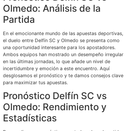
Olmedo: Análisis de la
Partida
En el emocionante mundo de las apuestas deportivas,
el duelo entre Delfín SC y Olmedo se presenta como
una oportunidad interesante para los apostadores.
Ambos equipos han mostrado un desempeño irregular
en las últimas jornadas, lo que añade un nivel de
incertidumbre y emoción a este encuentro. Aquí
desglosamos el pronóstico y te damos consejos clave
para maximizar tus apuestas.
Pronóstico Delfín SC vs
Olmedo: Rendimiento y
Estadísticas