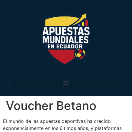
Voucher Betano
El mundo de las apuestas deportivas ha crecido
exponencialmente en los últimos años, y plataformas