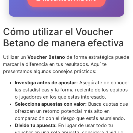
Cómo utilizar el Voucher
Betano de manera efectiva
Utilizar un
Voucher Betano
de forma estratégica puede
marcar la diferencia en tus resultados. Aquí te
presentamos algunos consejos prácticos:
Investiga antes de apostar:
Asegúrate de conocer
las estadísticas y la forma reciente de los equipos
o jugadores en los que estás interesado.
Selecciona apuestas con valor:
Busca cuotas que
ofrezcan un retorno potencial más alto en
comparación con el riesgo que estás asumiendo.
Divide tu apuesta:
En lugar de usar todo tu
voucher en una sola apuesta, considera dividirlo