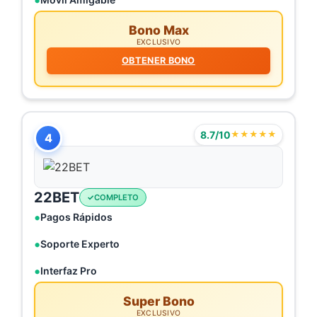
Bono Max
EXCLUSIVO
OBTENER BONO
8.7/10
★★★★★
4
22BET
COMPLETO
Pagos Rápidos
Soporte Experto
Interfaz Pro
Super Bono
EXCLUSIVO