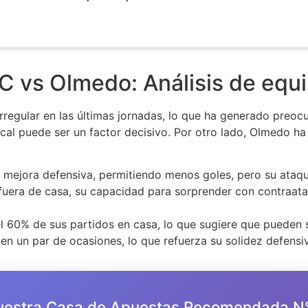
C vs Olmedo: Análisis de equ
regular en las últimas jornadas, lo que ha generado preo
ocal puede ser un factor decisivo. Por otro lado, Olmedo h
mejora defensiva, permitiendo menos goles, pero su ataqu
fuera de casa, su capacidad para sorprender con contraata
l 60% de sus partidos en casa, lo que sugiere que pueden s
en un par de ocasiones, lo que refuerza su solidez defensi
uestra Casa de Apuestas Recomendada N