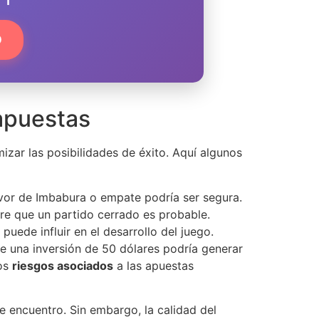
O
apuestas
izar las posibilidades de éxito. Aquí algunos
vor de Imbabura o empate podría ser segura.
re que un partido cerrado es probable.
puede influir en el desarrollo del juego.
ue una inversión de 50 dólares podría generar
los
riesgos asociados
a las apuestas
e encuentro. Sin embargo, la calidad del