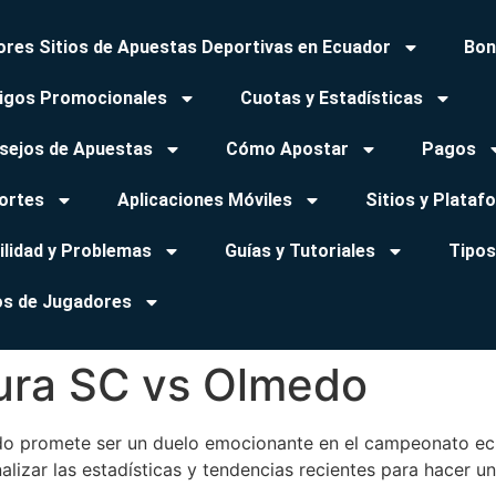
ores Sitios de Apuestas Deportivas en Ecuador
Bon
igos Promocionales
Cuotas y Estadísticas
sejos de Apuestas
Cómo Apostar
Pagos
ortes
Aplicaciones Móviles
Sitios y Plataf
ilidad y Problemas
Guías y Tutoriales
Tipos
os de Jugadores
ura SC vs Olmedo
do promete ser un duelo emocionante en el campeonato e
nalizar las estadísticas y tendencias recientes para hacer 