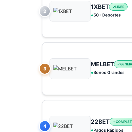
1XBET
LÍDER
2
50+ Deportes
MELBET
GENER
3
Bonos Grandes
22BET
COMPLE
4
Pagos Rápidos