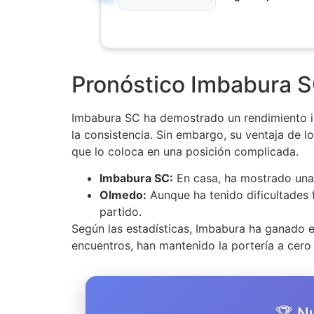
Pronóstico Imbabura S
Imbabura SC ha demostrado un rendimiento ir
la consistencia. Sin embargo, su ventaja de l
que lo coloca en una posición complicada.
Imbabura SC:
En casa, ha mostrado una 
Olmedo:
Aunque ha tenido dificultades 
partido.
Según las estadísticas, Imbabura ha ganado e
encuentros, han mantenido la portería a cero 
🏆 N