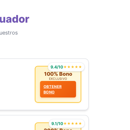
cuador
uestros
9.4/10
★★★★★
100% Bono
EXCLUSIVO
OBTENER
BONO
9.1/10
★★★★★