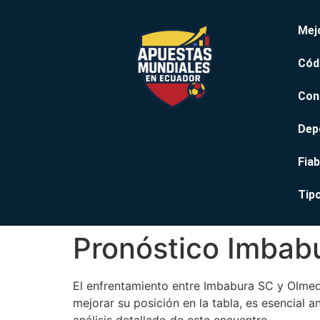
Mej
Cód
Con
Dep
Fiab
Tip
Pronóstico Imbab
El enfrentamiento entre Imbabura SC y Olme
mejorar su posición en la tabla, es esencial a