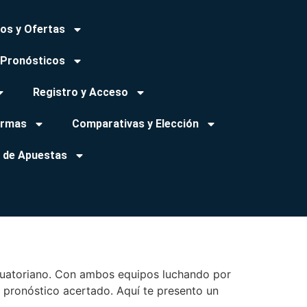
os y Ofertas
Pronósticos
Registro y Acceso
ormas
Comparativas y Elección
 de Apuestas
cuatoriano. Con ambos equipos luchando por
un pronóstico acertado. Aquí te presento un